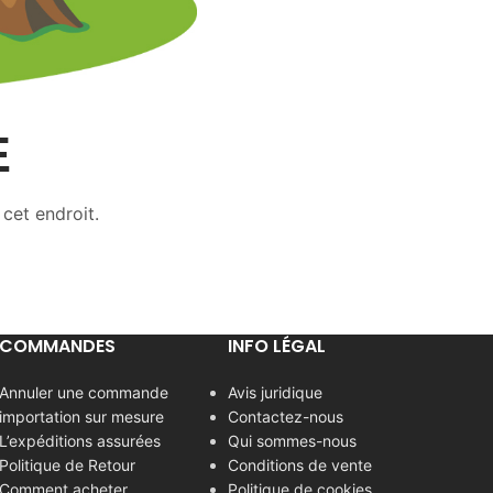
E
 cet endroit.
COMMANDES
INFO LÉGAL
Annuler une commande
Avis juridique
importation sur mesure
Contactez-nous
L’expéditions assurées
Qui sommes-nous
Politique de Retour
Conditions de vente
Comment acheter
Politique de cookies