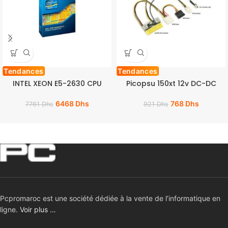
Tendances
Tendances
INTEL XEON E5-2630 CPU
Picopsu 150xt 12v DC-DC
6468
Dhs
768
Dhs
7761
Dhs
921
Dhs
Pcpromaroc est une société dédiée à la vente de l’informatique en
ligne.
Voir plus …