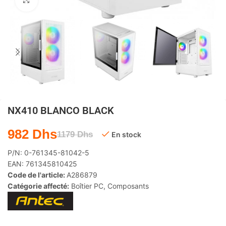
Agrandir
NX410 BLANCO BLACK
982
Dhs
1179
Dhs
En stock
P/N:
0-761345-81042-5
EAN:
761345810425
Code de l'article:
A286879
Catégorie affecté:
Boîtier PC
,
Composants