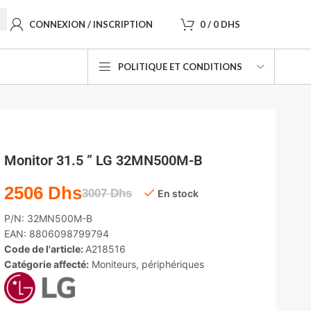
CONNEXION / INSCRIPTION
0
/
0
DHS
POLITIQUE ET CONDITIONS
Monitor 31.5 ” LG 32MN500M-B
2506
Dhs
3007
Dhs
En stock
P/N:
32MN500M-B
EAN:
8806098799794
Code de l'article:
A218516
Catégorie affecté:
Moniteurs
,
périphériques