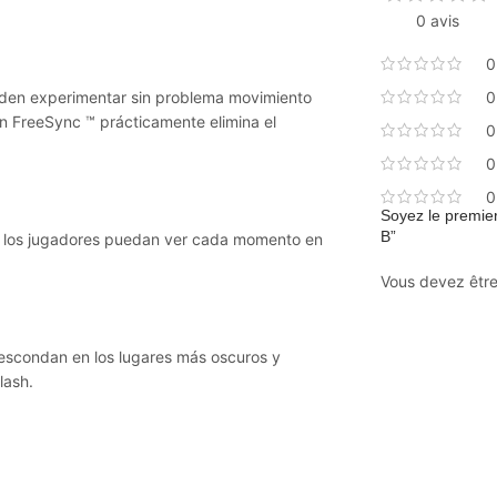
0 avis
0
eden experimentar sin problema movimiento
0
on FreeSync ™ prácticamente elimina el
0
0
0
Soyez le premier
B”
e los jugadores puedan ver cada momento en
Vous devez êtr
 escondan en los lugares más oscuros y
lash.