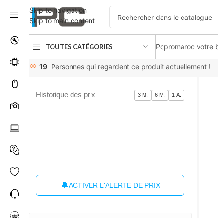
Skip to navigation
Skip to main content
Pcpromaroc votre b
TOUTES CATÉGORIES
Accueil
périphériques
Moniteurs
Monitor 31.5 ” LG 32MN
19
Personnes qui regardent ce produit actuellement !
Historique des prix
3 M.
6 M.
1 A.
🔔
ACTIVER L'ALERTE DE PRIX