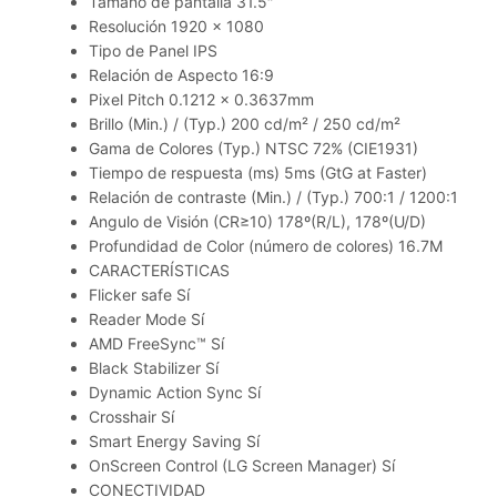
Tamaño de pantalla 31.5″
Resolución 1920 x 1080
Tipo de Panel IPS
Relación de Aspecto 16:9
Pixel Pitch 0.1212 x 0.3637mm
Brillo (Min.) / (Typ.) 200 cd/m² / 250 cd/m²
Gama de Colores (Typ.) NTSC 72% (CIE1931)
Tiempo de respuesta (ms) 5ms (GtG at Faster)
Relación de contraste (Min.) / (Typ.) 700:1 / 1200:1
Angulo de Visión (CR≥10) 178º(R/L), 178º(U/D)
Profundidad de Color (número de colores) 16.7M
CARACTERÍSTICAS
Flicker safe Sí
Reader Mode Sí
AMD FreeSync™ Sí
Black Stabilizer Sí
Dynamic Action Sync Sí
Crosshair Sí
Smart Energy Saving Sí
OnScreen Control (LG Screen Manager) Sí
CONECTIVIDAD