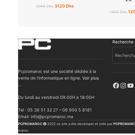
3120
Dhs
3744
Dhs
12
1450
Dhs
Recherche
Pcpromaroc est une société dédiée à la
vente de l’informatique en ligne.
Voir plus
…
Du lundi au vendredi 09:00H a 18:00H
Tel : 05 36 51 32 27 – 06 900 5 8181
Email: info@pcpromaroc.ma
PCPROMAROC
2022 ce site a éte developer et créé par
PCPROMARO
maroc.