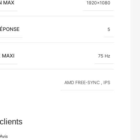
N MAX
1920×1080
RÉPONSE
5
 MAXI
75 Hz
AMD FREE-SYNC
,
IPS
clients
Avis