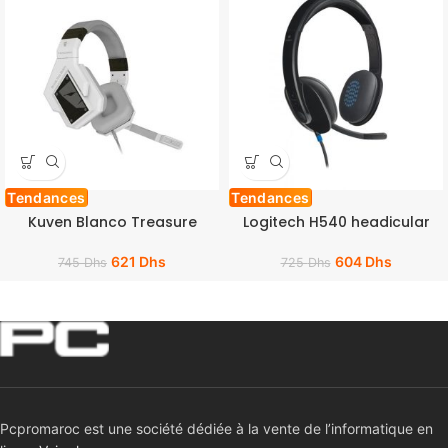
Tendances
Tendances
Kuven Blanco Treasure
Logitech H540 headicular
621
Dhs
604
Dhs
745
Dhs
725
Dhs
Pcpromaroc est une société dédiée à la vente de l’informatique en