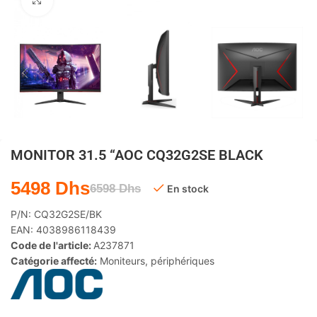
Agrandir
MONITOR 31.5 “AOC CQ32G2SE BLACK
5498
Dhs
6598
Dhs
En stock
P/N:
CQ32G2SE/BK
EAN:
4038986118439
Code de l'article:
A237871
Catégorie affecté:
Moniteurs
,
périphériques