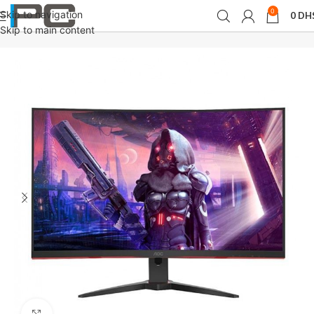
0
Skip to navigation
0
DH
Accueil
périphériques
Moniteurs
Skip to main content