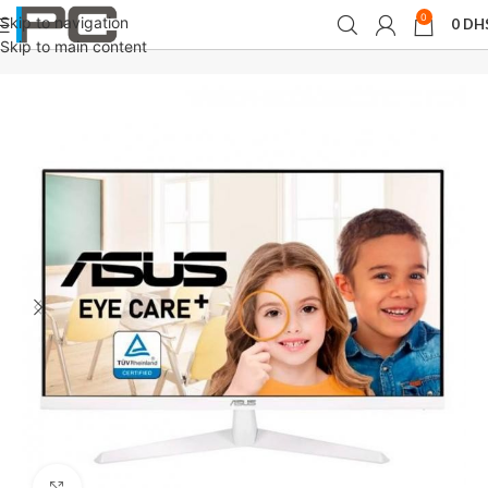
0
Skip to navigation
0
DH
Accueil
périphériques
Moniteurs
Skip to main content