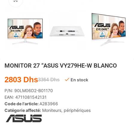
Agrandir
MONITOR 27 “ASUS VY279HE-W BLANCO
2803
Dhs
3364
Dhs
En stock
P/N:
90LM06D2-B01170
EAN:
4711081542131
Code de l'article:
A283966
Catégorie affecté:
Moniteurs
,
périphériques