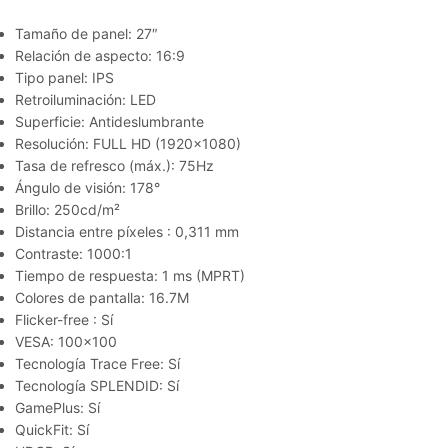
Tamaño de panel: 27″
Relación de aspecto: 16:9
Tipo panel: IPS
Retroiluminación: LED
Superficie: Antideslumbrante
Resolución: FULL HD (1920×1080)
Tasa de refresco (máx.): 75Hz
Ángulo de visión: 178°
Brillo: 250cd/m²
Distancia entre píxeles : 0,311 mm
Contraste: 1000:1
Tiempo de respuesta: 1 ms (MPRT)
Colores de pantalla: 16.7M
Flicker-free : Sí
VESA: 100×100
Tecnología Trace Free: Sí
Tecnología SPLENDID: Sí
GamePlus: Sí
QuickFit: Sí