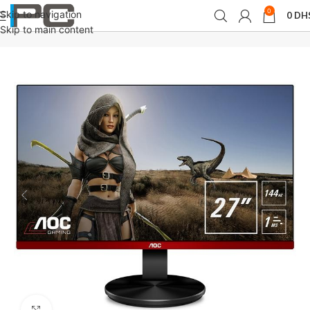
0
Skip to navigation
0
DH
Accueil
périphériques
Moniteurs
Skip to main content