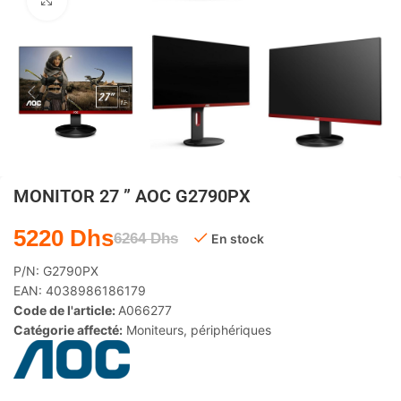
Agrandir
MONITOR 27 ” AOC G2790PX
5220
Dhs
6264
Dhs
En stock
P/N:
G2790PX
EAN:
4038986186179
Code de l'article:
A066277
Catégorie affecté:
Moniteurs
,
périphériques