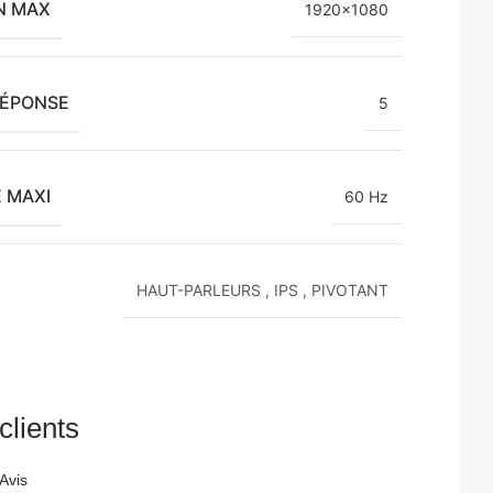
N MAX
1920×1080
RÉPONSE
5
 MAXI
60 Hz
HAUT-PARLEURS
,
IPS
,
PIVOTANT
clients
Avis