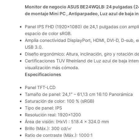
Monitor de negocio ASUS BE24WQLB: 24 pulgadas (24,1
de montaje Mini PC , Antiparpadeo, Luz azul de baja 
Panel IPS FHD (1920×1080) de 24,1 pulgadas con amplio
espacio de color sRGB.
Amplia conectividad DisplayPort, HDMI, DVI-D, D-sub, en
USB 3.0.
Diseño ergonómico: Altura, inclinación, giro y rotación de
Certificaciones TUV Rheinland de Luz azul de baja inte
visualización más cómoda.
Especificaciones
Panel TFT-LCD
Tamaño de panel: 24,1″ – 61,13 cm 16:10 Panorámica
Saturación de color: 100 % (sRGB)
Tipo de panel: IPS
Resolución real: 1920×1200
Área de visión: (HxV) : 518.4 x 324.0 mm
Brillo (Máx.): 300 cd/㎡
Ratio de contraste (Máx.): 1000:1