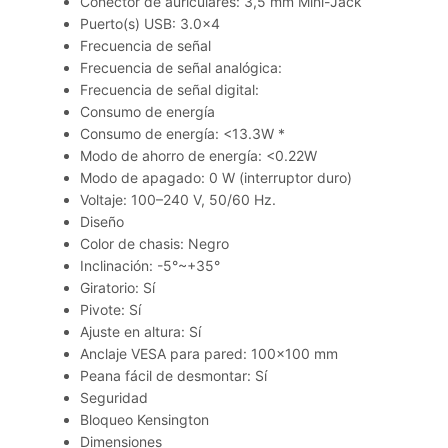
Conector de auriculares: 3,5 mm Mini-Jack
Puerto(s) USB: 3.0×4
Frecuencia de señal
Frecuencia de señal analógica:
Frecuencia de señal digital:
Consumo de energía
Consumo de energía: <13.3W *
Modo de ahorro de energía: <0.22W
Modo de apagado: 0 W (interruptor duro)
Voltaje: 100–240 V, 50/60 Hz.
Diseño
Color de chasis: Negro
Inclinación: -5°~+35°
Giratorio: Sí
Pivote: Sí
Ajuste en altura: Sí
Anclaje VESA para pared: 100×100 mm
Peana fácil de desmontar: Sí
Seguridad
Bloqueo Kensington
Dimensiones