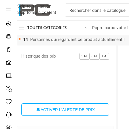
Skip to navigation
Skip to main content
Pcpromaroc votre b
TOUTES CATÉGORIES
Accueil
périphériques
Moniteurs
MONITOR 24 ” ASUS BE
14
Personnes qui regardent ce produit actuellement !
Historique des prix
3 M.
6 M.
1 A.
🔔
ACTIVER L'ALERTE DE PRIX