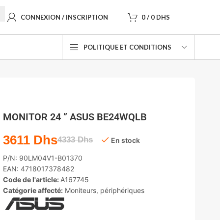
CONNEXION / INSCRIPTION
0
/
0
DHS
POLITIQUE ET CONDITIONS
MONITOR 24 ” ASUS BE24WQLB
3611
Dhs
4333
Dhs
En stock
P/N:
90LM04V1-B01370
EAN:
4718017378482
Code de l'article:
A167745
Catégorie affecté:
Moniteurs
,
périphériques