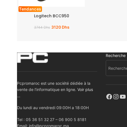
Tendances
Logitech BCC950
3120
Dhs
3744
Dhs
Recherche
Pcpromaroc est une société dédiée à la
vente de l’informatique en ligne.
Voir plus
…
Du lundi au vendredi 09:00H a 18:00H
Tel : 05 36 51 32 27 – 06 900 5 8181
Email: info@pcpromaroc.ma