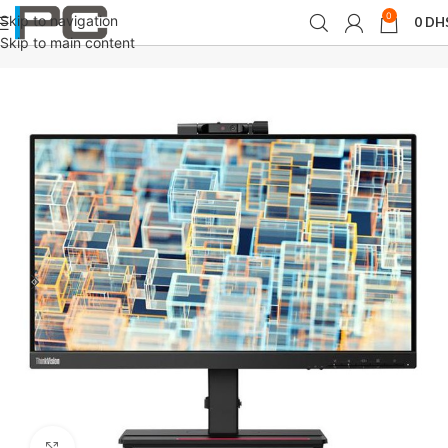
0
Skip to navigation
0
DH
Accueil
périphériques
Moniteurs
Skip to main content