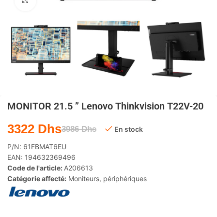
Agrandir
MONITOR 21.5 ” Lenovo Thinkvision T22V-20
3322
Dhs
3986
Dhs
En stock
P/N:
61FBMAT6EU
EAN:
194632369496
Code de l'article:
A206613
Catégorie affecté:
Moniteurs
,
périphériques