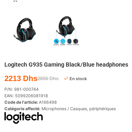
Agrandir
Logitech G935 Gaming Black/Blue headphones
2213
Dhs
2656
Dhs
En stock
P/N:
981-000744
EAN:
5099206081918
Code de l'article:
A166498
Catégorie affecté:
Microphones / Casques
,
périphériques