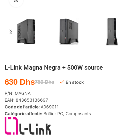
Agrandir
L-Link Magna Negra + 500W source
630
Dhs
756
Dhs
En stock
P/N:
MAGNA
EAN:
843653136697
Code de l'article:
A069011
Catégorie affecté:
Boîtier PC
,
Composants