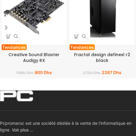
Tendances
Tendances
Creative Sound Blaster
Fractal design definexl r2
Audigy RX
black
905
Dhs
2267
Dhs
1086
Dhs
2720
Dhs
Pcpromaroc est une société dédiée à la vente de l’informatique en
ligne.
Voir plus …