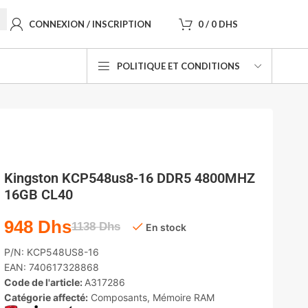
CONNEXION / INSCRIPTION
0
/
0
DHS
POLITIQUE ET CONDITIONS
Kingston KCP548us8-16 DDR5 4800MHZ
16GB CL40
948
Dhs
1138
Dhs
En stock
P/N:
KCP548US8-16
EAN:
740617328868
Code de l'article:
A317286
Catégorie affecté:
Composants
,
Mémoire RAM