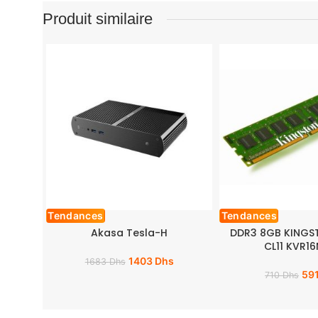
Produit similaire
Tendances
Tendances
Akasa Tesla-H
DDR3 8GB KINGS
CL11 KVR16
1403
Dhs
1683
Dhs
59
710
Dhs