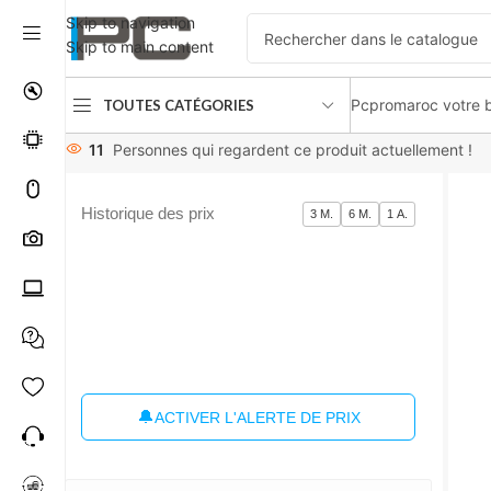
Skip to navigation
Skip to main content
Pcpromaroc votre b
TOUTES CATÉGORIES
Accueil
Composants
Mémoire RAM
Kingston KCP548us8-
11
Personnes qui regardent ce produit actuellement !
Historique des prix
3 M.
6 M.
1 A.
🔔
ACTIVER L'ALERTE DE PRIX