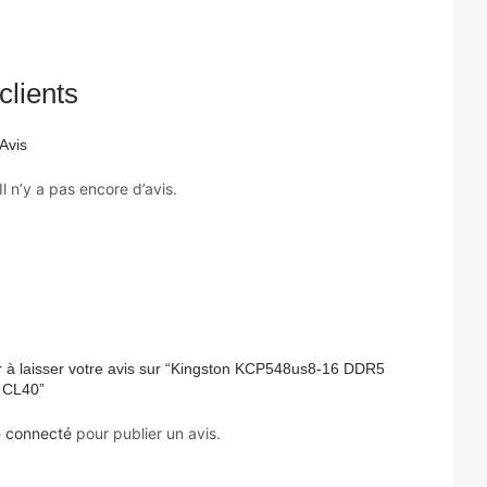
clients
Avis
Il n’y a pas encore d’avis.
r à laisser votre avis sur “Kingston KCP548us8-16 DDR5
 CL40”
e
connecté
pour publier un avis.