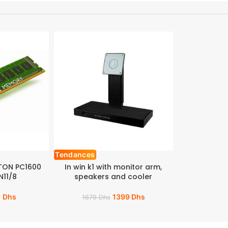
Tendances
TON PC1600
In win k1 with monitor arm,
N11/8
speakers and cooler
1
Dhs
1399
Dhs
1679
Dhs