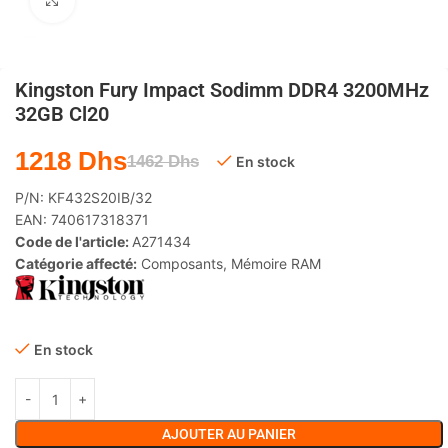
Agrandir
Kingston Fury Impact Sodimm DDR4 3200MHz
32GB Cl20
1218
Dhs
1462
Dhs
En stock
P/N:
KF432S20IB/32
EAN:
740617318371
Code de l'article:
A271434
Catégorie affecté:
Composants
,
Mémoire RAM
En stock
AJOUTER AU PANIER