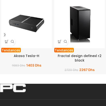
Tendances
Tendances
Akasa Tesla-H
Fractal design definexl r2
black
1403
Dhs
1683
Dhs
2267
Dhs
2720
Dhs