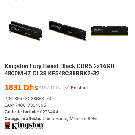
Agrandir
Kingston Fury Beast Black DDR5 2x16GB
4800MHZ CL38 KF548C38BBK2-32
1831
Dhs
2197
Dhs
En stock
P/N:
KF548C38BBK2-32
EAN:
740617324365
Code de l'article:
A273444
Catégorie affecté:
Composants
,
Mémoire RAM