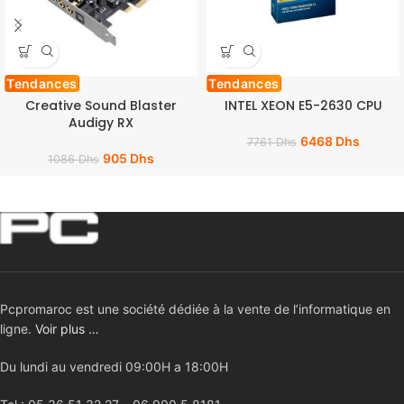
Tendances
Tendances
Creative Sound Blaster
INTEL XEON E5-2630 CPU
Audigy RX
6468
Dhs
7761
Dhs
905
Dhs
1086
Dhs
Pcpromaroc est une société dédiée à la vente de l’informatique en
ligne.
Voir plus …
Du lundi au vendredi 09:00H a 18:00H