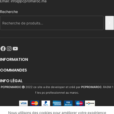
Email: info@pcpromaroc.ma
Recherche
INFORMATION
COMMANDES
INFO LÉGAL
PCPROMAROC
2022 ce site a éte developer et créé par
PCPROMAROC
. RA9M 1
f les pc professionnel au maroc.
Kingston
Fury
Beast
Nous utilisons des cookies pour améliorer votre expérience