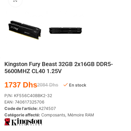
Agrandir
Kingston Fury Beast 32GB 2x16GB DDR5-
5600MHZ CL40 1.25V
1737
Dhs
2084
Dhs
En stock
P/N:
KF556C40BBK2-32
EAN:
740617325706
Code de l'article:
A274507
Catégorie affecté:
Composants
,
Mémoire RAM