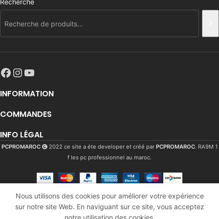
Recherche
INFORMATION
COMMANDES
INFO LÉGAL
PCPROMAROC
2022 ce site a éte developer et créé par
PCPROMAROC
. RA9M 1
f les pc professionnel au maroc.
Keyboard
+ msi
Nous utilisons des cookies pour améliorer votre expérience
mouse
sur notre site Web. En naviguant sur ce site, vous acceptez
932
Dhs
En
vigor
AJ
notre utilisation des cookies.
stock