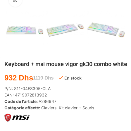
Agrandir
Keyboard + msi mouse vigor gk30 combo white
932
Dhs
1119
Dhs
En stock
P/N:
S11-04ES305-CLA
EAN:
4719072813932
Code de l'article:
A286947
Catégorie affecté:
Claviers
,
Kit clavier + Souris