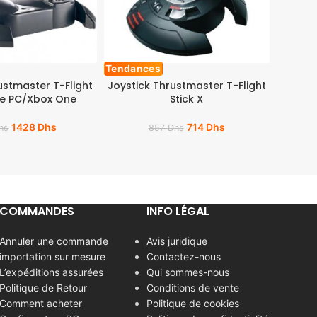
Tendances
Tendan
ustmaster T-Flight
Joystick Thrustmaster T-Flight
Thrust
e PC/Xbox One
Stick X
Airbus
1428
Dhs
714
Dhs
hs
857
Dhs
COMMANDES
INFO LÉGAL
Annuler une commande
Avis juridique
importation sur mesure
Contactez-nous
L’expéditions assurées
Qui sommes-nous
Politique de Retour
Conditions de vente
Comment acheter
Politique de cookies