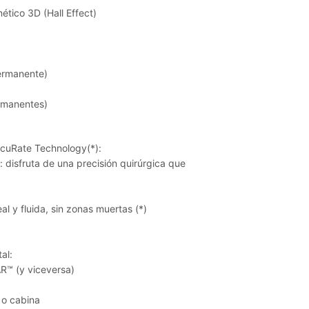
ético 3D (Hall Effect)
permanente)
ermanentes)
ccuRate Technology(*):
disfruta de una precisión quirúrgica que
l y fluida, sin zonas muertas (*)
al:
™ (y viceversa)
 o cabina