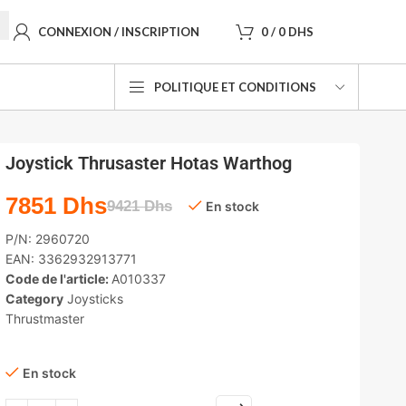
CONNEXION / INSCRIPTION
0
/
0
DHS
POLITIQUE ET CONDITIONS
Joystick Thrusaster Hotas Warthog
7851
Dhs
9421
Dhs
En stock
P/N:
2960720
EAN:
3362932913771
Code de l'article:
A010337
Category
Joysticks
Thrustmaster
En stock