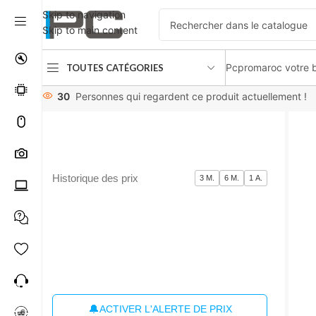
Skip to navigation
Skip to main content
Pcpromaroc votre b
TOUTES CATÉGORIES
Accueil
Joysticks
Joystick Thrusaster Hotas Warthog
30
Personnes qui regardent ce produit actuellement !
Historique des prix
3 M.
6 M.
1 A.
🔔
ACTIVER L'ALERTE DE PRIX