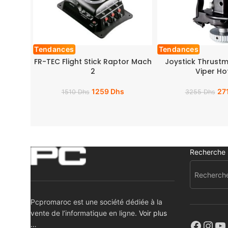
Tendances
Tendances
FR-TEC Flight Stick Raptor Mach
Joystick Thrustm
2
Viper Ho
1259
Dhs
27
1510
Dhs
3255
Dhs
Recherche
Pcpromaroc est une société dédiée à la
vente de l’informatique en ligne.
Voir plus
…