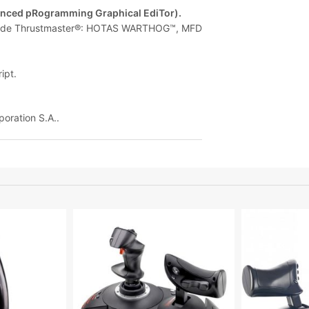
anced pRogramming Graphical EdiTor).
ores de Thrustmaster®: HOTAS WARTHOG™, MFD
ipt.
oration S.A..