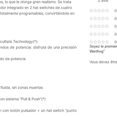
0 avis
s, lo que le otorga gran realismo. Se trata
ador integrado en 2 hat switches de cuatro
0
totalmente programables, convirtiéndolo en
0
0
0
ccuRate Technology(*):
0
Soyez le premier
dos de potencia: disfruta de una precisión
Warthog”
do de potencia
Vous devez êtr
 fluida, sin zonas muertas
 sistema “Pull & Push”(*)
 con botón pulsador + un hat switch “punto