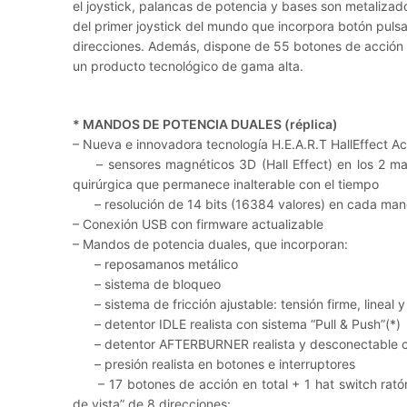
el joystick, palancas de potencia y bases son metalizado
del primer joystick del mundo que incorpora botón puls
direcciones. Además, dispone de 55 botones de acción 
un producto tecnológico de gama alta.
* MANDOS DE POTENCIA DUALES (réplica)
– Nueva e innovadora tecnología H.E.A.R.T HallEffect A
– sensores magnéticos 3D (Hall Effect) en los 2 man
quirúrgica que permanece inalterable con el tiempo
– resolución de 14 bits (16384 valores) en cada man
– Conexión USB con firmware actualizable
– Mandos de potencia duales, que incorporan:
– reposamanos metálico
– sistema de bloqueo
– sistema de fricción ajustable: tensión firme, lineal y
– detentor IDLE realista con sistema “Pull & Push”(*)
– detentor AFTERBURNER realista y desconectable con
– presión realista en botones e interruptores
– 17 botones de acción en total + 1 hat switch ratón
de vista” de 8 direcciones: