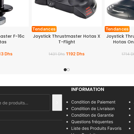
Tendances
Tendances
aster F-16c
Joystick Thrustmaster Hotas X
Joystick Thr
tas
T-Flight
Hotas On
13
Dhs
1192
Dhs
1431
Dhs
1714
D
INFORMATION
Condition de Paiement
Condition de Livraison
Condition de Garantie
Questions fréquentes
Liste des Produits Favoris