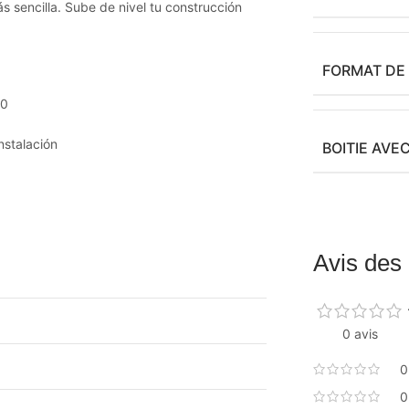
ás sencilla. Sube de nivel tu construcción
FORMAT DE
.0
instalación
BOITIE AVE
Avis des 
0 avis
0
0