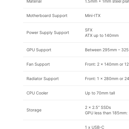
Material
1.5mm + 1mm steel pla
Motherboard Support
Mini-ITX
SFX
Power Supply Support
ATX up to 140mm
GPU Support
Between 295mm – 32
Fan Support
Front: 2 x 140mm or 
Radiator Support
Front: 1 x 280mm or 
CPU Cooler
Up to 70mm tall
2 x 2.5” SSDs
Storage
GPU less than 185mm: 
1 x USB-C