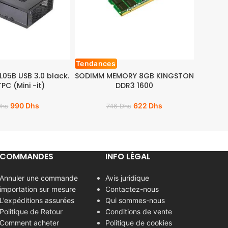
Tendances
L05B USB 3.0 black.
SODIMM MEMORY 8GB KINGSTON
PC (Mini -it)
DDR3 1600
990
Dhs
622
Dhs
Dhs
746
Dhs
COMMANDES
INFO LÉGAL
Annuler une commande
Avis juridique
importation sur mesure
Contactez-nous
L’expéditions assurées
Qui sommes-nous
Politique de Retour
Conditions de vente
Comment acheter
Politique de cookies