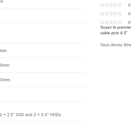
te
0
0
0
Soyez le premier
cable pcie 4.0”
Vous devez êtr
5mm
120mm
240mm
2 x 2.5” SSD and 2 x 3.5” HDDs