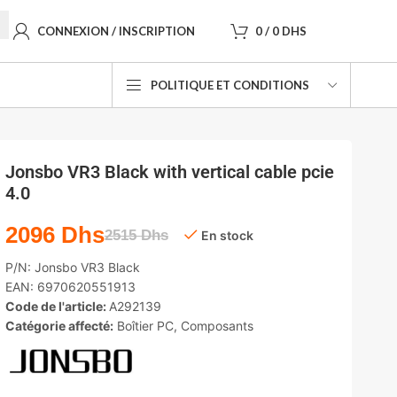
CONNEXION / INSCRIPTION
0
/
0
DHS
POLITIQUE ET CONDITIONS
Jonsbo VR3 Black with vertical cable pcie
4.0
2096
Dhs
2515
Dhs
En stock
P/N:
Jonsbo VR3 Black
EAN:
6970620551913
Code de l'article:
A292139
Catégorie affecté:
Boîtier PC
,
Composants