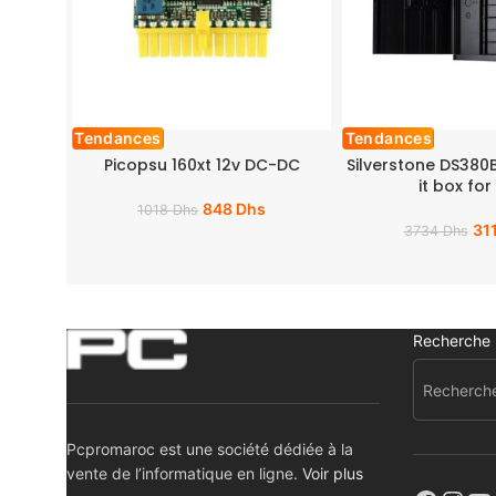
Tendances
Tendances
Picopsu 160xt 12v DC-DC
Silverstone DS380B:
it box for
848
Dhs
1018
Dhs
31
3734
Dhs
Recherche
Pcpromaroc est une société dédiée à la
vente de l’informatique en ligne.
Voir plus