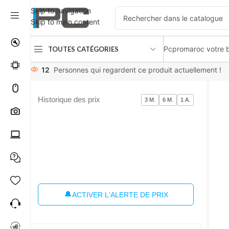
Skip to navigation
Skip to main content
Pcpromaroc votre b
TOUTES CATÉGORIES
Accueil
Composants
Boîtier PC
Jonsbo VR3 Black with verti
12
Personnes qui regardent ce produit actuellement !
Historique des prix
3 M.
6 M.
1 A.
🔔
ACTIVER L'ALERTE DE PRIX