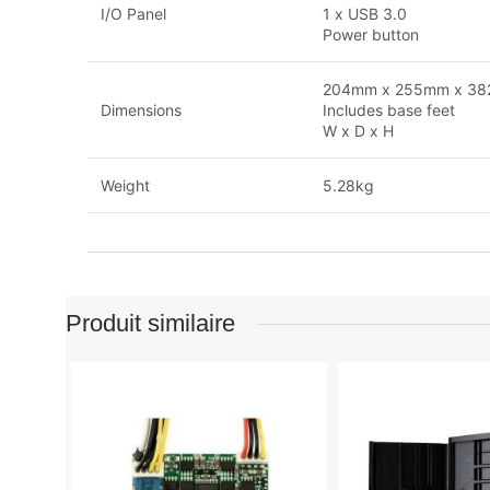
I/O Panel
1 x USB 3.0
Power button
204mm x 255mm x 3
Dimensions
Includes base feet
W x D x H
Weight
5.28kg
Produit similaire