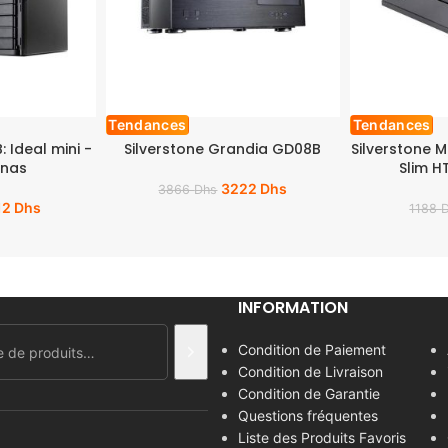
Tendances
Tendances
 Ideal mini -
Silverstone Grandia GD08B
Silverstone M
 nas
Slim HT
3222
Dhs
3866
Dhs
12
Dhs
1188
INFORMATION
Condition de Paiement
Condition de Livraison
Condition de Garantie
Questions fréquentes
Liste des Produits Favoris