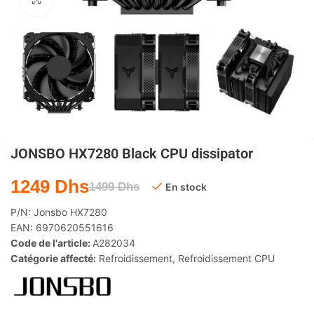
Agrandir
JONSBO HX7280 Black CPU dissipator
1249
Dhs
1499
Dhs
En stock
P/N:
Jonsbo HX7280
EAN:
6970620551616
Code de l'article:
A282034
Catégorie affecté:
Refroidissement
,
Refroidissement CPU