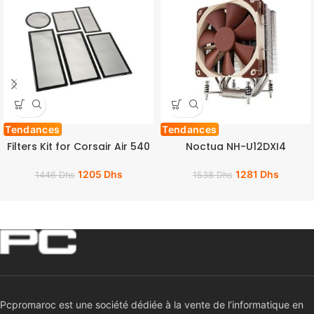
Tendances
Tendances
Filters Kit for Corsair Air 540
Noctua NH-U12DXI4
1205
Dhs
1281
Dhs
1446
Dhs
1538
Dhs
Pcpromaroc est une société dédiée à la vente de l’informatique en