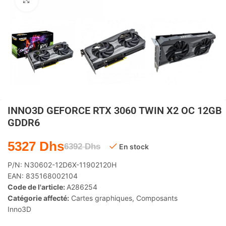
Agrandir
INNO3D GEFORCE RTX 3060 TWIN X2 OC 12GB
GDDR6
5327
Dhs
6392
Dhs
En stock
P/N:
N30602-12D6X-11902120H
EAN:
835168002104
Code de l'article:
A286254
Catégorie affecté:
Cartes graphiques
,
Composants
Inno3D