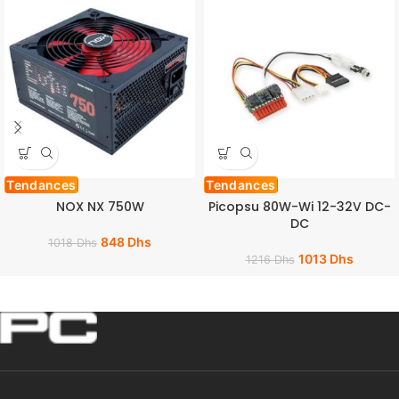
Tendances
Tendances
NOX NX 750W
Picopsu 80W-Wi 12-32V DC-
DC
848
Dhs
1018
Dhs
1013
Dhs
1216
Dhs