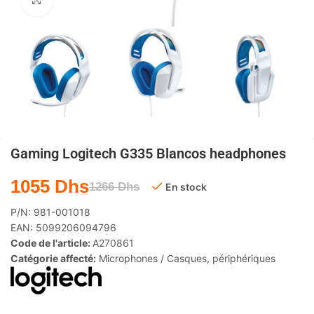
Agrandir
Gaming Logitech G335 Blancos headphones
1055
Dhs
1266
Dhs
En stock
P/N:
981-001018
EAN:
5099206094796
Code de l'article:
A270861
Catégorie affecté:
Microphones / Casques
,
périphériques