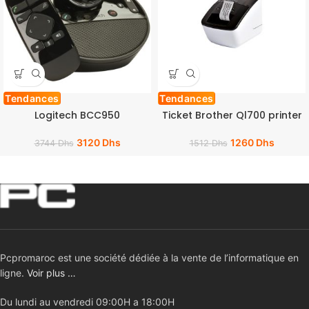
Tendances
Tendances
Logitech BCC950
Ticket Brother Ql700 printer
3120
Dhs
1260
Dhs
3744
Dhs
1512
Dhs
Pcpromaroc est une société dédiée à la vente de l’informatique en
ligne.
Voir plus …
Du lundi au vendredi 09:00H a 18:00H