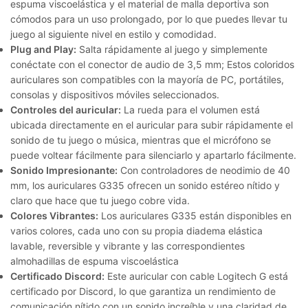
espuma viscoelástica y el material de malla deportiva son
cómodos para un uso prolongado, por lo que puedes llevar tu
juego al siguiente nivel en estilo y comodidad.
Plug and Play:
Salta rápidamente al juego y simplemente
conéctate con el conector de audio de 3,5 mm; Estos coloridos
auriculares son compatibles con la mayoría de PC, portátiles,
consolas y dispositivos móviles seleccionados.
Controles del auricular:
La rueda para el volumen está
ubicada directamente en el auricular para subir rápidamente el
sonido de tu juego o música, mientras que el micrófono se
puede voltear fácilmente para silenciarlo y apartarlo fácilmente.
Sonido Impresionante:
Con controladores de neodimio de 40
mm, los auriculares G335 ofrecen un sonido estéreo nítido y
claro que hace que tu juego cobre vida.
Colores Vibrantes:
Los auriculares G335 están disponibles en
varios colores, cada uno con su propia diadema elástica
lavable, reversible y vibrante y las correspondientes
almohadillas de espuma viscoelástica
Certificado Discord:
Este auricular con cable Logitech G está
certificado por Discord, lo que garantiza un rendimiento de
comunicación nítido con un sonido increíble y una claridad de