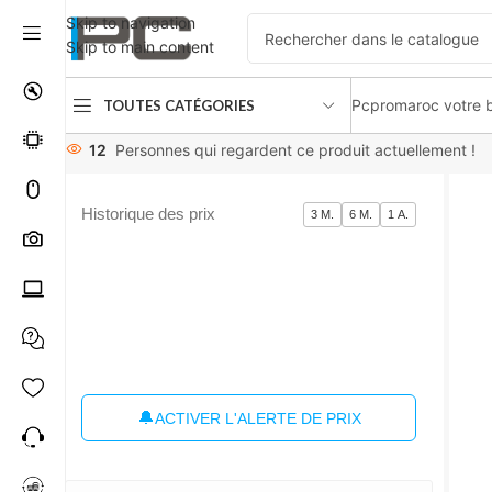
Skip to navigation
Skip to main content
Pcpromaroc votre b
TOUTES CATÉGORIES
Accueil
Composants
Boîtier PC
Fractal Design Meshify 2 
12
Personnes qui regardent ce produit actuellement !
Historique des prix
3 M.
6 M.
1 A.
🔔
ACTIVER L'ALERTE DE PRIX