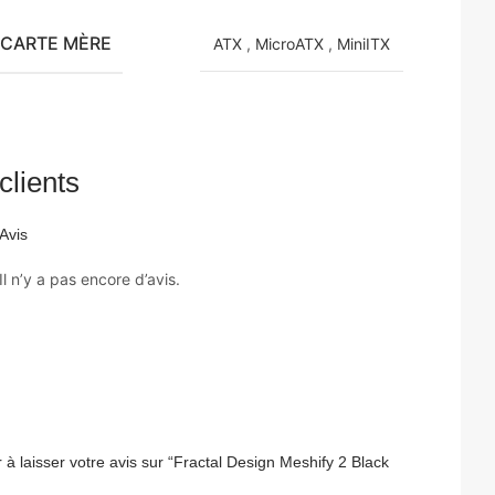
 CARTE MÈRE
ATX
,
MicroATX
,
MiniITX
clients
Avis
Il n’y a pas encore d’avis.
 à laisser votre avis sur “Fractal Design Meshify 2 Black