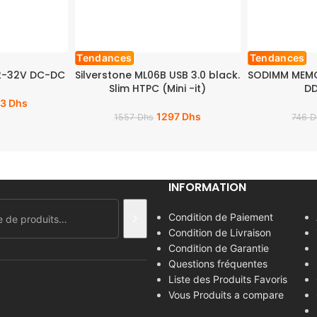
Tendances
Tendances
2-32V DC-DC
Silverstone ML06B USB 3.0 black.
SODIMM MEM
Slim HTPC (Mini -it)
DD
13
Dhs
1297
Dhs
1557
Dhs
746
D
INFORMATION
Condition de Paiement
Condition de Livraison
Condition de Garantie
Questions fréquentes
Liste des Produits Favoris
Vous Produits a compare