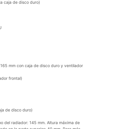
la caja de disco duro)
U
165 mm con caja de disco duro y ventilador
dor frontal)
aja de disco duro)
mo del radiador: 145 mm. Altura máxima de
ado en la parte superior: 40 mm. Para más