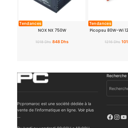
Tendances
Tendances
NOX NX 750W
Picopsu 80W-Wi 1
848
Dhs
10
1018
Dhs
1216
Dhs
Recherche
Pcpromaroc est une société dédiée à la
vente de l’informatique en ligne.
Voir plus
…