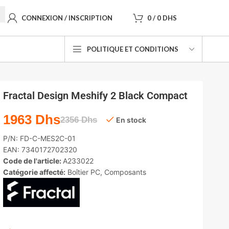
CONNEXION / INSCRIPTION
0
/
0
DHS
POLITIQUE ET CONDITIONS
Fractal Design Meshify 2 Black Compact
1963
Dhs
2356
Dhs
En stock
P/N:
FD-C-MES2C-01
EAN:
7340172702320
Code de l'article:
A233022
Catégorie affecté:
Boîtier PC
,
Composants