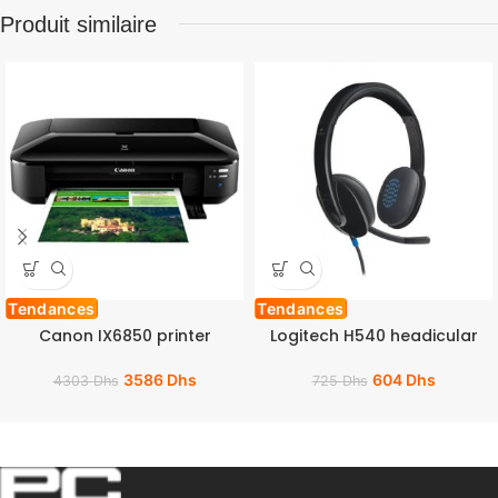
Produit similaire
Tendances
Tendances
Canon IX6850 printer
Logitech H540 headicular
3586
Dhs
604
Dhs
4303
Dhs
725
Dhs