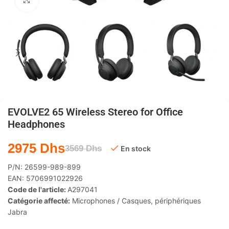
Agrandir
EVOLVE2 65 Wireless Stereo for Office
Headphones
2975
Dhs
3569
Dhs
En stock
P/N:
26599-989-899
EAN:
5706991022926
Code de l'article:
A297041
Catégorie affecté:
Microphones / Casques
,
périphériques
Jabra