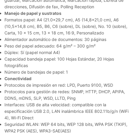
guardar, Marcación automática, Marcación rápida, Libreta de
direcciones, Difusión de fax, Polling Reception
Manejo de papel y sustratos
Formatos papel: A4 (21.0×29,7 cm), A5 (14,8×21,0 cm), A6
(10,5×14,8 cm), B5, B6, C6 (sobre), DL (sobre), No. 10 (sobre),
Carta, 10 x 15 cm, 13 x 18 cm, 16:9, Personalizado
Alimentador automático de documentos: 30 páginas
Peso del papel adecuado: 64 g/m² – 300 g/m²
Dúplex: Sí (papel normal A4)
Capacidad bandeja papel: 100 Hojas Estándar, 20 Hojas
fotográficas
Número de bandejas de papel: 1
Conectividad
Protocolos de impresión en red: LPD, Puerto 9100, WSD
Protocolos para gestión de redes: SNMP, HTTP, DHCP, APIPA,
DDNS, mDNS, SLP, WSD, LLTD, Ping
Interfaces: USB de alta velocidad: compatible con la
especificación USB 2.0, LAN inalámbrica IEEE 802.11b/g/n (WiFi
4), Wi-Fi Direct
Seguridad WLAN: WEP 64 bits, WEP 128 bits, WPA PSK (TKIP),
WPA2 PSK (AES), WPA3-SAE(AES)