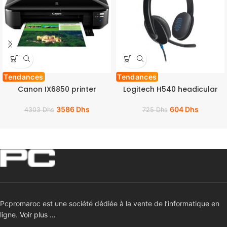
Tendances
Tendances
Canon IX6850 printer
Logitech H540 headicular
3586
Dhs
604
Dhs
4303
Dhs
725
Dhs
Pcpromaroc est une société dédiée à la vente de l’informatique en
ligne.
Voir plus …