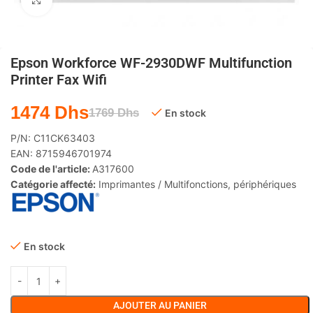
Agrandir
Epson Workforce WF-2930DWF Multifunction
Printer Fax Wifi
1474
Dhs
1769
Dhs
En stock
P/N:
C11CK63403
EAN:
8715946701974
Code de l'article:
A317600
Catégorie affecté:
Imprimantes / Multifonctions
,
périphériques
En stock
AJOUTER AU PANIER