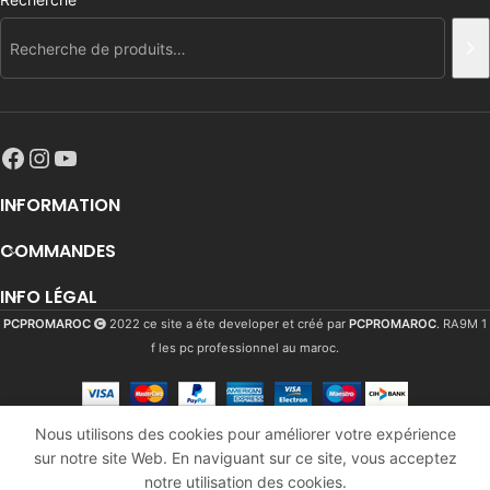
INFORMATION
COMMANDES
INFO LÉGAL
PCPROMAROC
2022 ce site a éte developer et créé par
PCPROMAROC
. RA9M 1
f les pc professionnel au maroc.
Nous utilisons des cookies pour améliorer votre expérience
Epson
sur notre site Web. En naviguant sur ce site, vous acceptez
3016
Dhs
En
EcoTank
AJ
notre utilisation des cookies.
stock
3619
Dhs