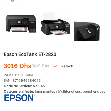
Agrandir
Epson EcoTank ET-2820
3016
Dhs
3619
Dhs
En stock
P/N:
C11CJ66404
EAN:
8715946684055
Code de l'article:
A271451
Catégorie affecté:
Imprimantes / Multifonctions
,
périphériques