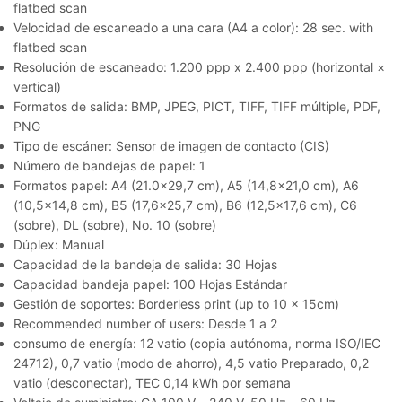
flatbed scan
Velocidad de escaneado a una cara (A4 a color): 28 sec. with
flatbed scan
Resolución de escaneado: 1.200 ppp x 2.400 ppp (horizontal ×
vertical)
Formatos de salida: BMP, JPEG, PICT, TIFF, TIFF múltiple, PDF,
PNG
Tipo de escáner: Sensor de imagen de contacto (CIS)
Número de bandejas de papel: 1
Formatos papel: A4 (21.0×29,7 cm), A5 (14,8×21,0 cm), A6
(10,5×14,8 cm), B5 (17,6×25,7 cm), B6 (12,5×17,6 cm), C6
(sobre), DL (sobre), No. 10 (sobre)
Dúplex: Manual
Capacidad de la bandeja de salida: 30 Hojas
Capacidad bandeja papel: 100 Hojas Estándar
Gestión de soportes: Borderless print (up to 10 x 15cm)
Recommended number of users: Desde 1 a 2
consumo de energía: 12 vatio (copia autónoma, norma ISO/IEC
24712), 0,7 vatio (modo de ahorro), 4,5 vatio Preparado, 0,2
vatio (desconectar), TEC 0,14 kWh por semana