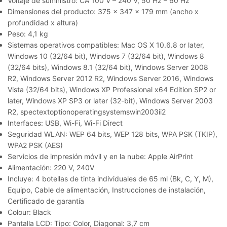
Voltaje de suministro: CA 100 V – 240 V, 50 Hz – 60 Hz
Dimensiones del producto: 375‎ x 347 x 179 mm (ancho x
profundidad x altura)
Peso: 4,1 kg
Sistemas operativos compatibles: Mac OS X 10.6.8 or later,
Windows 10 (32/64 bit), Windows 7 (32/64 bit), Windows 8
(32/64 bits), Windows 8.1 (32/64 bit), Windows Server 2008
R2, Windows Server 2012 R2, Windows Server 2016, Windows
Vista (32/64 bits), Windows XP Professional x64 Edition SP2 or
later, Windows XP SP3 or later (32-bit), Windows Server 2003
R2, spectextoptionoperatingsystemswin2003ii2
Interfaces: USB, Wi-Fi, Wi-Fi Direct
Seguridad WLAN: WEP 64 bits, WEP 128 bits, WPA PSK (TKIP),
WPA2 PSK (AES)
Servicios de impresión móvil y en la nube: Apple AirPrint
Alimentación: 220 V, 240V
Incluye: 4 botellas de tinta individuales de 65 ml (Bk, C, Y, M),
Equipo, Cable de alimentación, Instrucciones de instalación,
Certificado de garantía
Colour: Black
Pantalla LCD: Tipo: Color, Diagonal: 3,7 cm