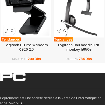
Tendances
Tendances
Logitech HD Pro Webcam
Logitech USB headicular
C920 2.0
monkey h650e
1209
Dhs
784
Dhs
1450
Dhs
940
Dhs
Pcpromaroc est une société dédiée à la vente de l’informatique en
ligne.
Voir plus …