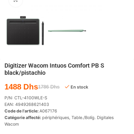
Agrandir
Digitizer Wacom Intuos Comfort PB S
black/pistachio
1488
Dhs
1786
Dhs
En stock
P/N:
CTL-4100WLE-S
EAN:
4949268621403
Code de l'article:
A067176
Catégorie affecté:
périphériques
,
Table./Bolíg. Digitales
Wacom