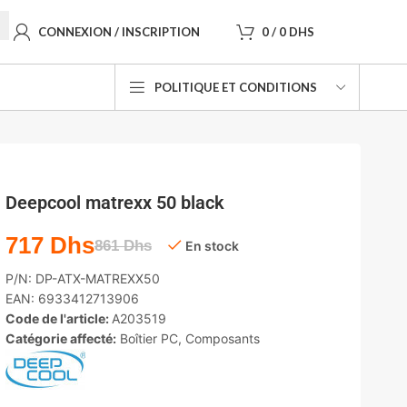
CONNEXION / INSCRIPTION
0
/
0
DHS
POLITIQUE ET CONDITIONS
Deepcool matrexx 50 black
717
Dhs
861
Dhs
En stock
P/N:
DP-ATX-MATREXX50
EAN:
6933412713906
Code de l'article:
A203519
Catégorie affecté:
Boîtier PC
,
Composants