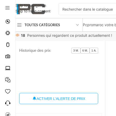
Skip to navigation
Skip to main content
Pcpromaroc votre b
TOUTES CATÉGORIES
Accueil
Composants
Boîtier PC
Deepcool matrexx 50 blac
18
Personnes qui regardent ce produit actuellement !
Historique des prix
3 M.
6 M.
1 A.
🔔
ACTIVER L'ALERTE DE PRIX