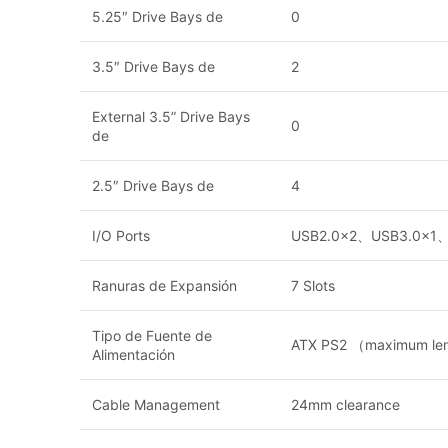
5.25″ Drive Bays de
0
3.5″ Drive Bays de
2
External 3.5” Drive Bays
0
de
2.5″ Drive Bays de
4
I/O Ports
USB2.0×2、USB3.0×1、
Ranuras de Expansión
7 Slots
Tipo de Fuente de
ATX PS2 （maximum le
Alimentación
Cable Management
24mm clearance