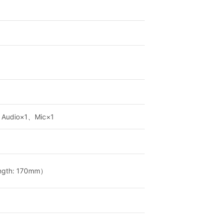
Audio×1、Mic×1
ngth: 170mm）