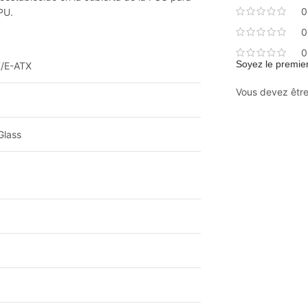
0
PU.
0
0
Soyez le premier
X/E-ATX
Vous devez êtr
lass