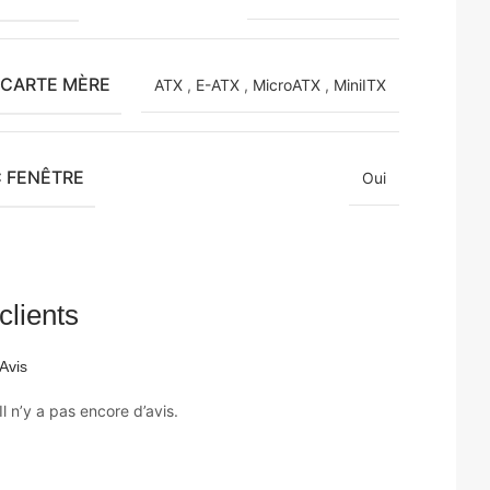
 CARTE MÈRE
ATX
,
E-ATX
,
MicroATX
,
MiniITX
C FENÊTRE
Oui
clients
Avis
Il n’y a pas encore d’avis.