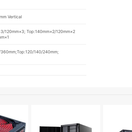
mm Vertical
mm×3/120mm×3; Top:140mm×2/120mm×2
0mm×1
0/360mm;Top:120/140/240mm;