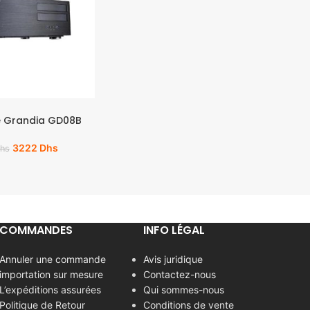
e Grandia GD08B
3222
Dhs
hs
COMMANDES
INFO LÉGAL
Annuler une commande
Avis juridique
importation sur mesure
Contactez-nous
L’expéditions assurées
Qui sommes-nous
Politique de Retour
Conditions de vente