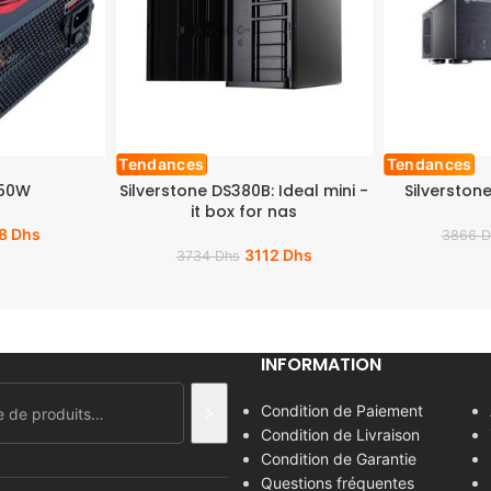
Tendances
Tendances
750W
Silverstone DS380B: Ideal mini -
Silverston
it box for nas
8
Dhs
3866
D
3112
Dhs
3734
Dhs
INFORMATION
Condition de Paiement
Condition de Livraison
Condition de Garantie
Questions fréquentes