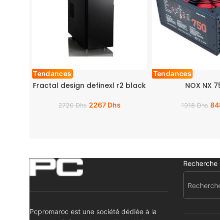
Tendances
Tendances
Fractal design definexl r2 black
NOX NX 
2267
Dhs
84
2720
Dhs
1018
Dhs
Recherche
Pcpromaroc est une société dédiée à la