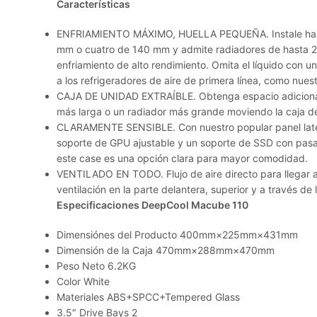
Características
ENFRIAMIENTO MÁXIMO, HUELLA PEQUEÑA.
Instale h
mm o cuatro de 140 mm y admite radiadores de hasta 28
enfriamiento de alto rendimiento. Omita el líquido con
a los refrigeradores de aire de primera línea, como nues
CAJA DE UNIDAD EXTRAÍBLE.
Obtenga espacio adiciona
más larga o un radiador más grande moviendo la caja d
CLARAMENTE SENSIBLE.
Con nuestro popular panel lat
soporte de GPU ajustable y un soporte de SSD con pasad
este case es una opción clara para mayor comodidad.
VENTILADO EN TODO.
Flujo de aire directo para llega
ventilación en la parte delantera, superior y a través de 
Especificaciones DeepCool Macube 110
Dimensiónes del Producto
400mm×225mm×431mm
Dimensión de la Caja
470mm×288mm×470mm
Peso Neto
6.2KG
Color
White
Materiales
ABS+SPCC+Tempered Glass
3.5″ Drive Bays
2