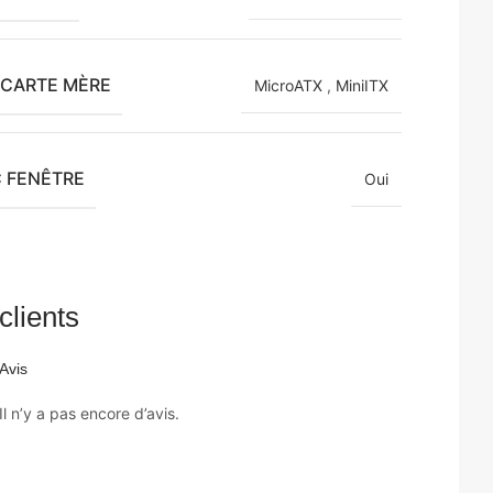
 CARTE MÈRE
MicroATX
,
MiniITX
C FENÊTRE
Oui
clients
Avis
Il n’y a pas encore d’avis.