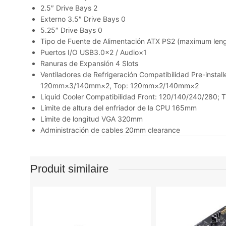
2.5″ Drive Bays
2
Externo 3.5″ Drive Bays
0
5.25″ Drive Bays
0
Tipo de Fuente de Alimentación
ATX PS2 (maximum len
Puertos I/O
USB3.0×2 / Audio×1
Ranuras de Expansión
4 Slots
Ventiladores de Refrigeración Compatibilidad
Pre-instal
120mm×3/140mm×2, Top: 120mm×2/140mm×2
Liquid Cooler Compatibilidad
Front: 120/140/240/280; 
Límite de altura del enfriador de la CPU
165mm
Límite de longitud VGA
320mm
Administración de cables
20mm clearance
Produit similaire