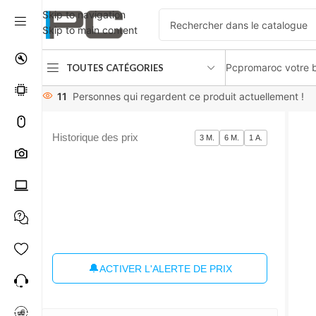
Skip to navigation
Skip to main content
Pcpromaroc votre b
TOUTES CATÉGORIES
Accueil
Composants
Boîtier PC
Deepcool Macube 110 Whit
11
Personnes qui regardent ce produit actuellement !
Historique des prix
3 M.
6 M.
1 A.
🔔
ACTIVER L'ALERTE DE PRIX