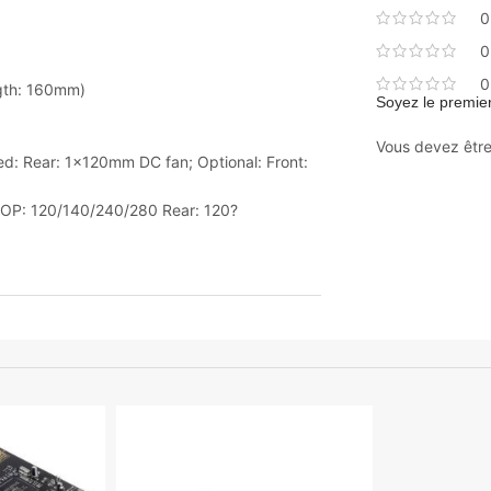
0
0
0
gth: 160mm)
Soyez le premier
Vous devez êtr
led: Rear: 1×120mm DC fan; Optional: Front:
TOP: 120/140/240/280 Rear: 120?