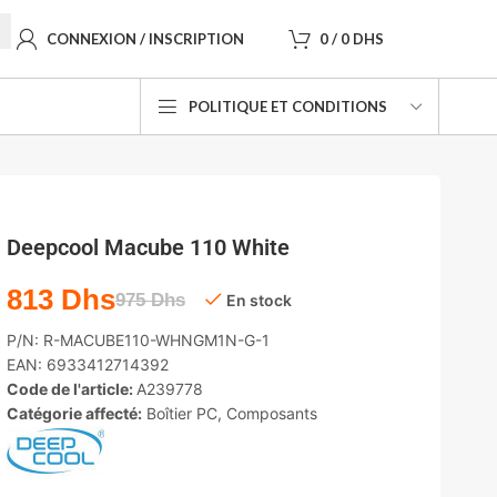
CONNEXION / INSCRIPTION
0
/
0
DHS
POLITIQUE ET CONDITIONS
Deepcool Macube 110 White
813
Dhs
975
Dhs
En stock
P/N:
R-MACUBE110-WHNGM1N-G-1
EAN:
6933412714392
Code de l'article:
A239778
Catégorie affecté:
Boîtier PC
,
Composants