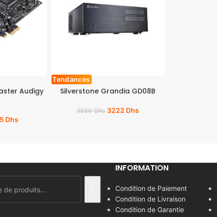
Tendances
aster Audigy
Silverstone Grandia GD08B
3222
Dhs
3866
Dhs
05
Dhs
INFORMATION
Condition de Paiement
Condition de Livraison
Condition de Garantie