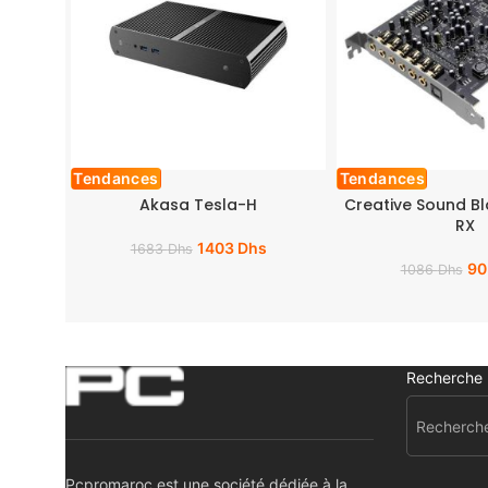
Tendances
Tendances
Akasa Tesla-H
Creative Sound Bl
RX
1403
Dhs
1683
Dhs
9
1086
Dhs
Recherche
Pcpromaroc est une société dédiée à la