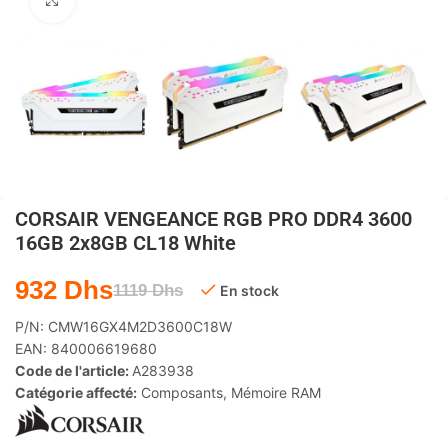
Agrandir
CORSAIR VENGEANCE RGB PRO DDR4 3600
16GB 2x8GB CL18 White
932
Dhs
1119
Dhs
En stock
P/N:
CMW16GX4M2D3600C18W
EAN:
840006619680
Code de l'article:
A283938
Catégorie affecté:
Composants
,
Mémoire RAM