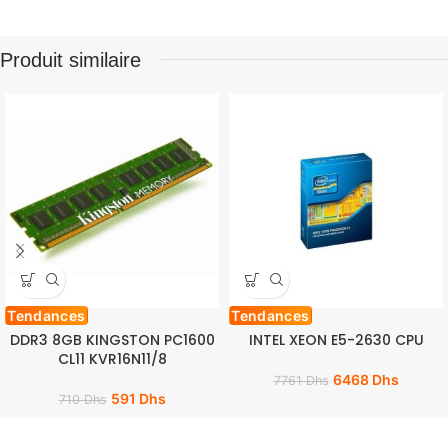
Produit similaire
Tendances
Tendances
DDR3 8GB KINGSTON PC1600
INTEL XEON E5-2630 CPU
CL11 KVR16N11/8
6468
Dhs
7761
Dhs
591
Dhs
710
Dhs