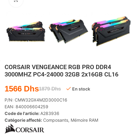
Agrandir
CORSAIR VENGEANCE RGB PRO DDR4
3000MHZ PC4-24000 32GB 2x16GB CL16
1566
Dhs
1879
Dhs
En stock
P/N:
CMW32GX4M2D3000C16
EAN:
840006604259
Code de l'article:
A283936
Catégorie affecté:
Composants
,
Mémoire RAM