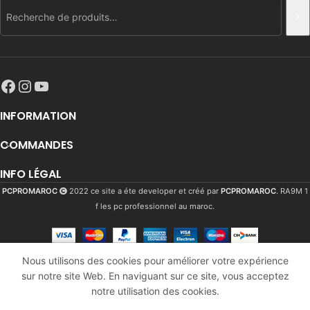
INFORMATION
COMMANDES
INFO LÉGAL
PCPROMAROC
2022 ce site a éte developer et créé par
PCPROMAROC
. RA9M 1
f les pc professionnel au maroc.
CORSAIR
VENGEANCE
RGB PRO
Nous utilisons des cookies pour améliorer votre expérience
DDR4
sur notre site Web. En naviguant sur ce site, vous acceptez
1566
Dhs
En
3000MHZ
notre utilisation des cookies.
stock
1879
Dhs
PC4-24000
 builder
Comparer