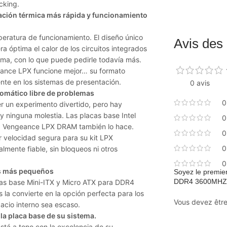
cking.
pación térmica más rápida y funcionamiento
peratura de funcionamiento. El diseño único
Avis des 
a óptima el calor de los circuitos integrados
tema, con lo que puede pedirle todavía más.
geance LPX funcione mejor… su formato
nte en los sistemas de presentación.
0 avis
omático libre de problemas
0
 un experimento divertido, pero hay
y ninguna molestia. Las placas base Intel
0
la Vengeance LPX DRAM también lo hace.
0
 velocidad segura para su kit LPX
0
lmente fiable, sin bloqueos ni otros
0
ios más pequeños
Soyez le premie
DDR4 3600MHZ
cas base Mini-ITX y Micro ATX para DDR4
la convierte en la opción perfecta para los
Vous devez êtr
acio interno sea escaso.
la placa base de su sistema.
stá a tono con la excelencia de su