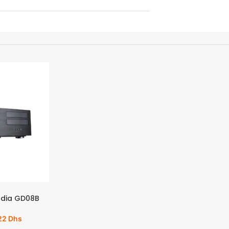
ndia GD08B
22
Dhs