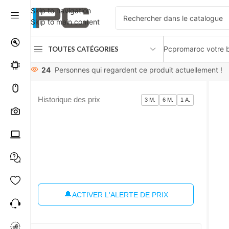
Skip to navigation
Skip to main content
Pcpromaroc votre b
TOUTES CATÉGORIES
Accueil
Composants
Mémoire RAM
CORSAIR VENGEANCE 
24
Personnes qui regardent ce produit actuellement !
Historique des prix
3 M.
6 M.
1 A.
🔔
ACTIVER L'ALERTE DE PRIX