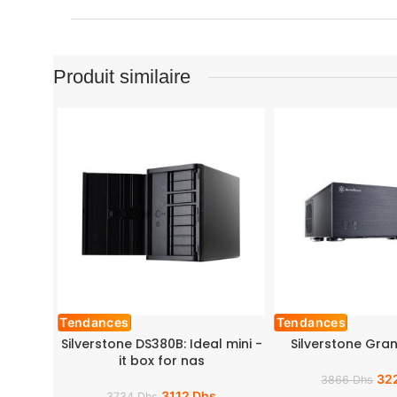
Produit similaire
Tendances
Tendances
Silverstone DS380B: Ideal mini -
Silverstone Gra
it box for nas
32
3866
Dhs
3112
Dhs
3734
Dhs