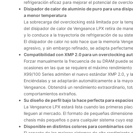
refrigeración eficaz para mejorar el potencial de overclo
Disipador de calor de aluminio de puro para una disi
a menor temperatura
La sobrecarga del overclocking está limitada por la tem
del disipador de calor de Vengeance LPX retira de maner
y lo conduce a la trayectoria de refrigeración de su sis
El disipador de calor no solo hace que la memoria Ven
agresivo, y sin embargo refinado, se adapta perfectame
Compatibilidad con XMP 2.0 para un overclocking aut
Forzar manualmente la frecuencia de su DRAM puede ser
ocasiones en las que se requiere el máximo rendimiento 
X99/100 Series admiten el nuevo estándar XMP 2.0, y 
Enciéndalas y se adaptarán automáticamente a la mayor
Vengeance. Obtendrá un rendimiento extraordinario, tota
comportamientos extraños.
Su diseño de perfil bajo la hace perfecta para espac
La Vengeance LPX estará lista cuando las primeras pla
lleguen al mercado. El formato de pequeñas dimensiones 
chasis más pequeños o para cualquier sistema cuyo esp
Disponible en distintos colores para combinarlos con 
El aspecto de los mejores sistemas de alto rendimiento e