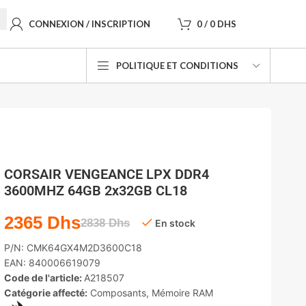
CONNEXION / INSCRIPTION
0
/
0
DHS
POLITIQUE ET CONDITIONS
CORSAIR VENGEANCE LPX DDR4
3600MHZ 64GB 2x32GB CL18
2365
Dhs
2838
Dhs
En stock
P/N:
CMK64GX4M2D3600C18
EAN:
840006619079
Code de l'article:
A218507
Catégorie affecté:
Composants
,
Mémoire RAM