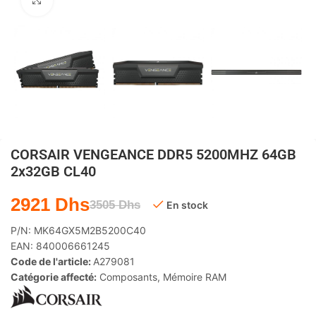
Agrandir
CORSAIR VENGEANCE DDR5 5200MHZ 64GB
2x32GB CL40
2921
Dhs
3505
Dhs
En stock
P/N:
MK64GX5M2B5200C40
EAN:
840006661245
Code de l'article:
A279081
Catégorie affecté:
Composants
,
Mémoire RAM