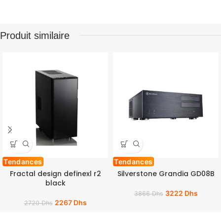
Produit similaire
Tendances
Tendances
Fractal design definexl r2
Silverstone Grandia GD08B
black
3222
Dhs
3866
Dhs
2267
Dhs
2720
Dhs