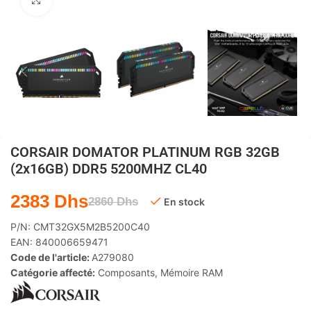
Agrandir
CORSAIR DOMATOR PLATINUM RGB 32GB
(2x16GB) DDR5 5200MHZ CL40
2383
Dhs
2860
Dhs
En stock
P/N:
CMT32GX5M2B5200C40
EAN:
840006659471
Code de l'article:
A279080
Catégorie affecté:
Composants
,
Mémoire RAM