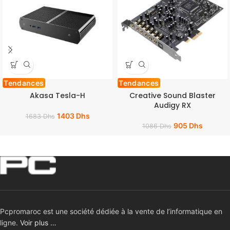
Tendances
Tendances
Akasa Tesla-H
Creative Sound Blaster
Audigy RX
1403
Dhs
1683
Dhs
905
Dhs
1086
Dhs
Pcpromaroc est une société dédiée à la vente de l’informatique en
ligne.
Voir plus …