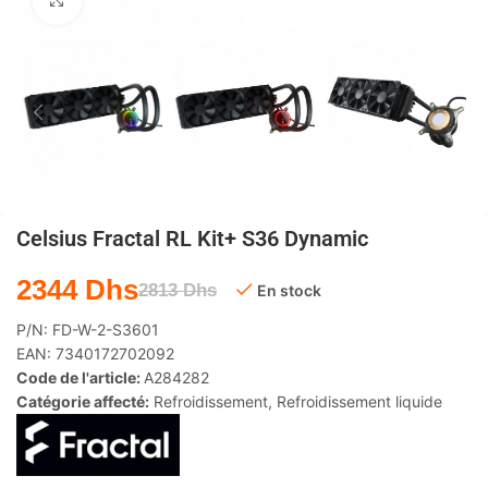
Agrandir
Celsius Fractal RL Kit+ S36 Dynamic
2344
Dhs
2813
Dhs
En stock
P/N:
FD-W-2-S3601
EAN:
7340172702092
Code de l'article:
A284282
Catégorie affecté:
Refroidissement
,
Refroidissement liquide