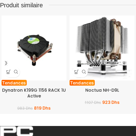
Produit similaire
Tendances
Tendances
Dynatron K199G 1156 RACK 1U
Noctua NH-D9L
Active
923
Dhs
1107
Dhs
819
Dhs
983
Dhs