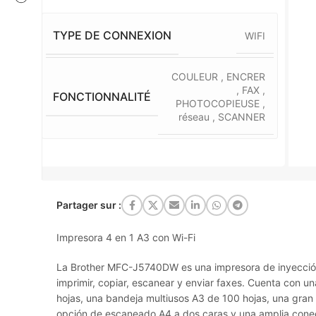
TYPE DE CONNEXION
WIFI
COULEUR
,
ENCRER
,
FAX
,
FONCTIONNALITÉ
PHOTOCOPIEUSE
,
réseau
,
SCANNER
Partager sur :
Impresora 4 en 1 A3 con Wi-Fi
La Brother MFC-J5740DW es una impresora de inyección
imprimir, copiar, escanear y enviar faxes. Cuenta con 
hojas, una bandeja multiusos A3 de 100 hojas, una gran p
opción de escaneado A4 a dos caras y una amplia conec