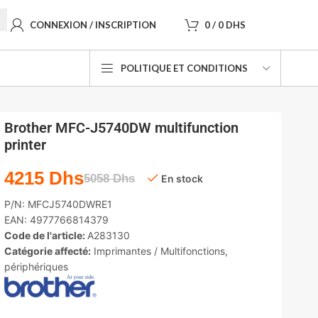
CONNEXION / INSCRIPTION
0
/
0
DHS
POLITIQUE ET CONDITIONS
Brother MFC-J5740DW multifunction
printer
4215
Dhs
5058
Dhs
En stock
P/N:
MFCJ5740DWRE1
EAN:
4977766814379
Code de l'article:
A283130
Catégorie affecté:
Imprimantes / Multifonctions
,
périphériques