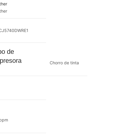
ther
ther
CJ5740DWRE1
po de
presora
Chorro de tinta
 ppm