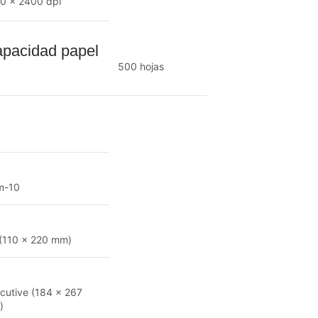
0 x 2400 dpi
pacidad papel
500 hojas
m-10
(110 x 220 mm)
cutive (184 x 267
)