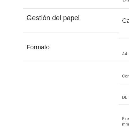
120
Gestión del papel
Ca
Formato
A4
Co
DL 
Exe
mm