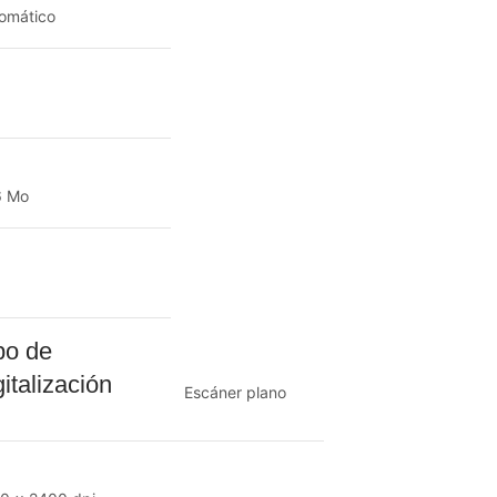
omático
6 Mo
po de
gitalización
Escáner plano