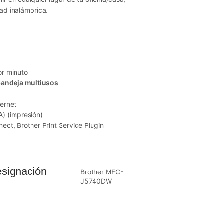
dad inalámbrica.
or minuto
bandeja multiusos
hernet
A) (impresión)
nect, Brother Print Service Plugin
signación
Brother MFC-
J5740DW