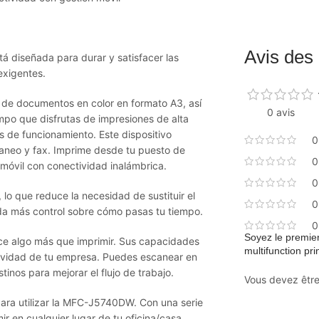
Avis des 
 diseñada para durar y satisfacer las
exigentes.
 de documentos en color en formato A3, así
0 avis
mpo que disfrutas de impresiones de alta
s de funcionamiento. Este dispositivo
0
caneo y fax. Imprime desde tu puesto de
0
 móvil con conectividad inalámbrica.
0
o que reduce la necesidad de sustituir el
0
da más control sobre cómo pasas tu tiempo.
0
Soyez le premie
e algo más que imprimir. Sus capacidades
multifunction pri
ividad de tu empresa. Puedes escanear en
tinos para mejorar el flujo de trabajo.
Vous devez êtr
para utilizar la MFC-J5740DW. Con una serie
r en cualquier lugar de tu oficina/casa,