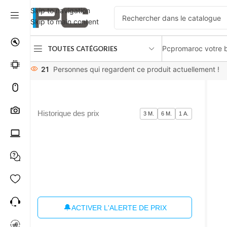
Skip to navigation
Skip to main content
Pcpromaroc votre b
TOUTES CATÉGORIES
Accueil
périphériques
Imprimantes / Multifonctions
Brother
21
Personnes qui regardent ce produit actuellement !
Historique des prix
3 M.
6 M.
1 A.
🔔
ACTIVER L'ALERTE DE PRIX