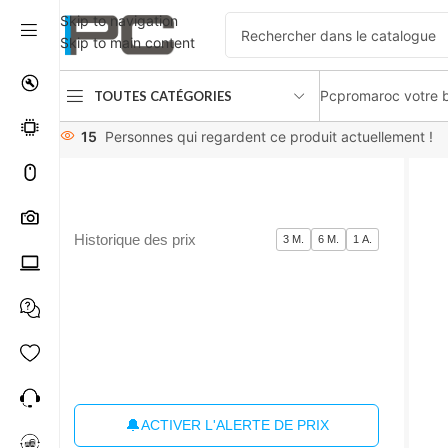
Skip to navigation
Skip to main content
Pcpromaroc votre b
TOUTES CATÉGORIES
Accueil
périphériques
Microphones / Casques
ASUS ROG D
15
Personnes qui regardent ce produit actuellement !
Historique des prix
3 M.
6 M.
1 A.
🔔
ACTIVER L'ALERTE DE PRIX