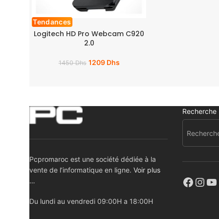
Tendances
Logitech HD Pro Webcam C920
2.0
1209
Dhs
1450
Dhs
Recherche
Pcpromaroc est une société dédiée à la
vente de l’informatique en ligne.
Voir plus
…
Du lundi au vendredi 09:00H a 18:00H