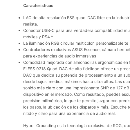
Características
LAC de alta resolución ESS quad-DAC líder en la indust
realista.
Conector USB-C para una verdadera compatibilidad mult
móviles y PS4 *
La iluminación RGB circular multicolor, personalizable te p
Controladores exclusivos ASUS Essence, cámara herméti
para experiencias de audio inmersivas
Comodidad mejorada con almohadillas ergonómicas en 
El ESS 9218 Quad-DAC de alta fidelidad ofrece un proc
DAC que dedica su potencia de procesamiento a un subc
desde bajos, medios, máximos hasta ultra altos. Las cu
sonido más claro con una impresionante SNR de 127 dB
dispositivo en el mercado. Como resultado, puedes escu
precisión milimétrica, lo que te permite juzgar con preci
los pasos, la ubicación de los disparos y más. Escuche t
nítido y claro para una experiencia de audio real.
Hyper-Grounding
es la tecnología exclusiva de ROG, que