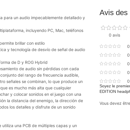
Avis des 
ria para un audio impecablemente detallado y
iplataforma, incluyendo PC, Mac, teléfonos
0 avis
ermite brillar con estilo
0
ca y tecnología de desvío de señal de audio
0
forma de D y ROG Hybrid
0
esamiento de audio sin pérdidas con cada
0
onjunto del rango de frecuencia audible,
0
atro señales se combinan, lo que produce un
Soyez le premie
 que es mucho más alta que cualquier
EDITION headp
char y colocar sonidos en el juego con una
sión la distancia del enemigo, la dirección de
Vous devez êtr
odos los detalles y disfrute de un sonido
 utiliza una PCB de múltiples capas y un