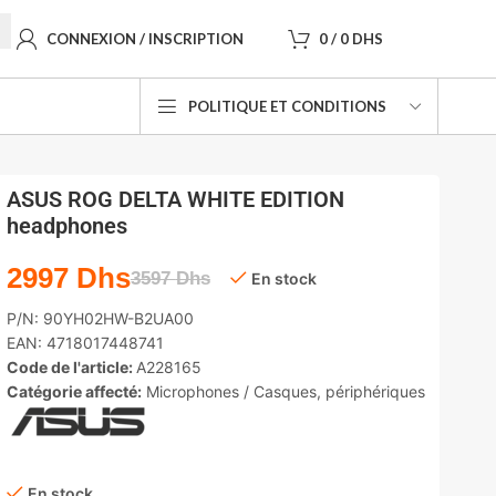
CONNEXION / INSCRIPTION
0
/
0
DHS
POLITIQUE ET CONDITIONS
ASUS ROG DELTA WHITE EDITION
headphones
2997
Dhs
3597
Dhs
En stock
P/N:
90YH02HW-B2UA00
EAN:
4718017448741
Code de l'article:
A228165
Catégorie affecté:
Microphones / Casques
,
périphériques
En stock