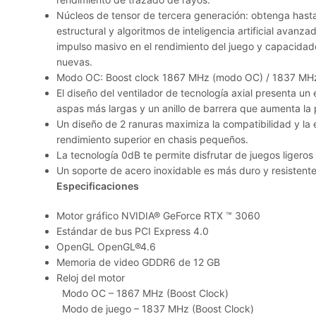
Núcleos de tensor de tercera generación: obtenga hast
estructural y algoritmos de inteligencia artificial avan
impulso masivo en el rendimiento del juego y capacidade
nuevas.
Modo OC: Boost clock 1867 MHz (modo OC) / 1837 MH
El diseño del ventilador de tecnología axial presenta un
aspas más largas y un anillo de barrera que aumenta la p
Un diseño de 2 ranuras maximiza la compatibilidad y la 
rendimiento superior en chasis pequeños.
La tecnología 0dB te permite disfrutar de juegos ligeros e
Un soporte de acero inoxidable es más duro y resistente 
Especificaciones
Motor gráfico NVIDIA® GeForce RTX ™ 3060
Estándar de bus PCI Express 4.0
OpenGL OpenGL®4.6
Memoria de video GDDR6 de 12 GB
Reloj del motor
Modo OC – 1867 MHz (Boost Clock)
Modo de juego – 1837 MHz (Boost Clock)