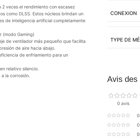
a 2 veces el rendimiento con escasez
CONEXION
zados como DLSS. Estos núcleos brindan un
s de inteligencia artificial completamente
z (modo Gaming)
TYPE DE M
 eje de ventilador más pequeño que facilita
resión de aire hacia abajo.
eficiencia de enfriamiento para un
n relativo silencio.
a la corrosión.
Avis des 
0 avis
0
0
0