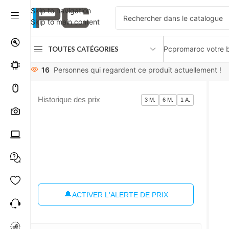
Skip to navigation
Skip to main content
Pcpromaroc votre b
TOUTES CATÉGORIES
Accueil
Composants
Cartes graphiques
ASUS DUAL GEFO
16
Personnes qui regardent ce produit actuellement !
Historique des prix
3 M.
6 M.
1 A.
🔔
ACTIVER L'ALERTE DE PRIX