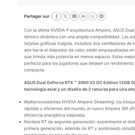
Partager sur :
Con la última NVIDIA ® arquitectura Ampere, ASUS Dual
térmico dinámico con una amplia compatibilidad. Las so
tarjetas gráficas insignia, incluidos dos ventiladores de 
aire hacia el disipador de calor, están empaquetadas en 
que brinda más potencia en menos espacio. Estas mejor
perfecta para los jugadores que desean un rendimiento
compacta.
ASUS Dual GeForce RTX ™ 3060 V2 OC Edition 12GB G
tecnología axial y un diseño de 2 ranuras para una am
Multiprocesadores NVIDIA Ampere Streaming: los bloqu
rápidas y eficientes del mundo, el nuevo Ampere SM ofr
eficiencia energética mejorada.
Núcleos RT de segunda generación: experimente el dobl
primera generación, además de RT y sombreado simult
rendimiento de trazado de rayos.