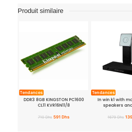
Produit similaire
Tendances
Tendances
DDR3 8GB KINGSTON PC1600
In win k1 with m
CL11 KVR16N11/8
speakers and
591
Dhs
13
710
Dhs
1679
Dhs