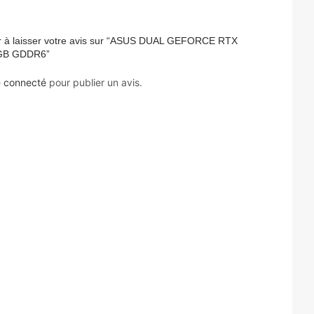
r à laisser votre avis sur “ASUS DUAL GEFORCE RTX
GB GDDR6”
e
connecté
pour publier un avis.