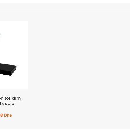
onitor arm,
 cooler
99
Dhs