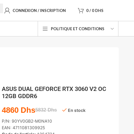
CONNEXION / INSCRIPTION
0
/
0
DHS
POLITIQUE ET CONDITIONS
ASUS DUAL GEFORCE RTX 3060 V2 OC
12GB GDDR6
4860
Dhs
5832
Dhs
En stock
P/N:
90YV0GB2-M0NA10
EAN:
4711081309925