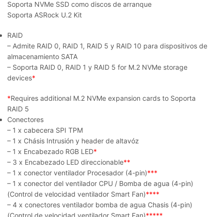
Soporta NVMe SSD como discos de arranque
Soporta ASRock U.2 Kit
RAID
– Admite RAID 0, RAID 1, RAID 5 y RAID 10 para dispositivos de
almacenamiento SATA
– Soporta RAID 0, RAID 1 y RAID 5 for M.2 NVMe storage
devices
*
*
Requires additional M.2 NVMe expansion cards to Soporta
RAID 5
Conectores
– 1 x cabecera SPI TPM
– 1 x Chásis Intrusión y header de altavóz
– 1 x Encabezado RGB LED
*
– 3 x Encabezado LED direccionable
**
– 1 x conector ventilador Procesador (4-pin)
***
– 1 x conector del ventilador CPU / Bomba de agua (4-pin)
(Control de velocidad ventilador Smart Fan)
****
– 4 x conectores ventilador bomba de agua Chasis (4-pin)
(Control de velocidad ventilador Smart Fan)
*****