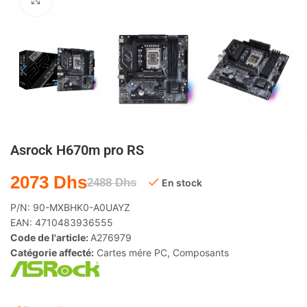
Agrandir
Asrock H670m pro RS
2073
Dhs
2488
Dhs
En stock
P/N:
90-MXBHK0-A0UAYZ
EAN:
4710483936555
Code de l'article:
A276979
Catégorie affecté:
Cartes mére PC
,
Composants