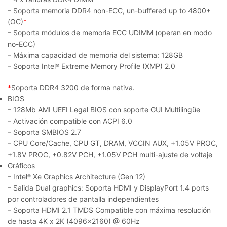
– Soporta memoria DDR4 non-ECC, un-buffered up to 4800+
(OC)
*
– Soporta módulos de memoria ECC UDIMM (operan en modo
no-ECC)
– Máxima capacidad de memoria del sistema: 128GB
– Soporta Intel
Extreme Memory Profile (XMP) 2.0
®
*
Soporta DDR4 3200 de forma nativa.
BIOS
– 128Mb AMI UEFI Legal BIOS con soporte GUI Multilingüe
– Activación compatible con ACPI 6.0
– Soporta SMBIOS 2.7
– CPU Core/Cache, CPU GT, DRAM, VCCIN AUX, +1.05V PROC,
+1.8V PROC, +0.82V PCH, +1.05V PCH multi-ajuste de voltaje
Gráficos
– Intel
Xe Graphics Architecture (Gen 12)
®
– Salida Dual graphics: Soporta HDMI y DisplayPort 1.4 ports
por controladores de pantalla independientes
– Soporta HDMI 2.1 TMDS Compatible con máxima resolución
de hasta 4K x 2K (4096×2160) @ 60Hz