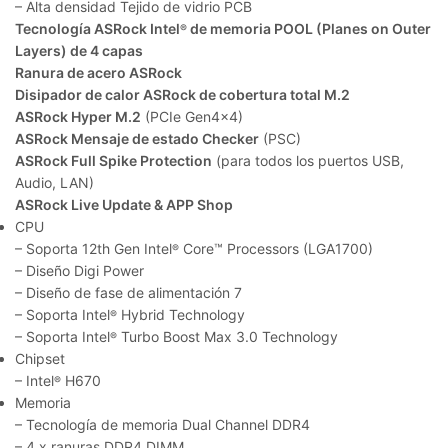
– Alta densidad Tejido de vidrio PCB
Tecnología ASRock Intel
de memoria POOL (Planes on Outer
®
Layers) de 4 capas
Ranura de acero ASRock
Disipador de calor ASRock de cobertura total M.2
ASRock Hyper M.2
(PCIe Gen4x4)
ASRock Mensaje de estado Checker
(PSC)
ASRock Full Spike Protection
(para todos los puertos USB,
Audio, LAN)
ASRock Live Update & APP Shop
CPU
– Soporta 12th Gen Intel
Core™ Processors (LGA1700)
®
– Diseño Digi Power
– Diseño de fase de alimentación 7
– Soporta Intel
Hybrid Technology
®
– Soporta Intel
Turbo Boost Max 3.0 Technology
®
Chipset
– Intel
H670
®
Memoria
– Tecnología de memoria Dual Channel DDR4
– 4 x ranuras DDR4 DIMM