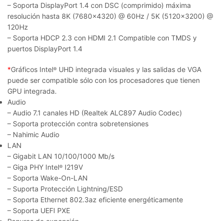
– Soporta DisplayPort 1.4 con DSC (comprimido) máxima
resolución hasta 8K (7680×4320) @ 60Hz / 5K (5120×3200) @
120Hz
– Soporta HDCP 2.3 con HDMI 2.1 Compatible con TMDS y
puertos DisplayPort 1.4
*
Gráficos Intel
UHD integrada visuales y las salidas de VGA
®
puede ser compatible sólo con los procesadores que tienen
GPU integrada.
Audio
– Audio 7.1 canales HD (Realtek ALC897 Audio Codec)
– Soporta protección contra sobretensiones
– Nahimic Audio
LAN
– Gigabit LAN 10/100/1000 Mb/s
– Giga PHY Intel
I219V
®
– Soporta Wake-On-LAN
– Suporta Protección Lightning/ESD
– Soporta Ethernet 802.3az eficiente energéticamente
– Soporta UEFI PXE