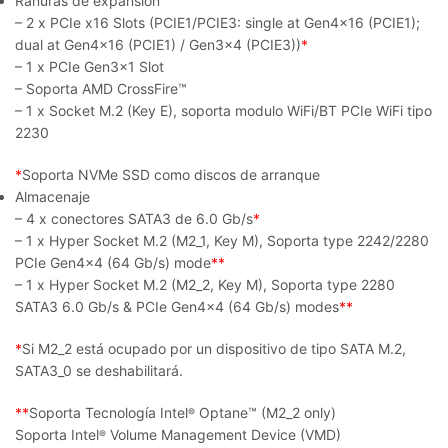
Ranuras de expansión
– 2 x PCIe x16 Slots (PCIE1/PCIE3: single at Gen4x16 (PCIE1);
dual at Gen4x16 (PCIE1) / Gen3x4 (PCIE3))
*
– 1 x PCIe Gen3x1 Slot
– Soporta AMD CrossFire™
– 1 x Socket M.2 (Key E), soporta modulo WiFi/BT PCIe WiFi tipo
2230
*
Soporta NVMe SSD como discos de arranque
Almacenaje
– 4 x conectores SATA3 de 6.0 Gb/s
*
– 1 x Hyper Socket M.2 (M2_1, Key M), Soporta type 2242/2280
PCIe Gen4x4 (64 Gb/s) mode
**
– 1 x Hyper Socket M.2 (M2_2, Key M), Soporta type 2280
SATA3 6.0 Gb/s & PCIe Gen4x4 (64 Gb/s) modes
**
*
Si M2_2 está ocupado por un dispositivo de tipo SATA M.2,
SATA3_0 se deshabilitará.
**
Soporta Tecnología Intel
Optane™ (M2_2 only)
®
Soporta Intel
Volume Management Device (VMD)
®