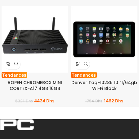
Tendances
Tendances
AOPEN CHROMEBOX MINI
Denver Taq-10285 10 “1/64gb
CORTEX-A17 4GB 16GB
Wi-Fi Black
4434
Dhs
1462
Dhs
5321
Dhs
1754
Dhs