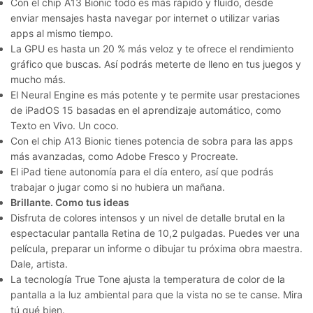
Con el chip A13 Bionic todo es más rápido y fluido, desde
enviar mensajes hasta navegar por internet o utilizar varias
apps al mismo tiempo.
La GPU es hasta un 20 % más veloz y te ofrece el rendimiento
gráfico que buscas. Así podrás meterte de lleno en tus juegos y
mucho más.
El Neural Engine es más potente y te permite usar prestaciones
de iPadOS 15 basadas en el aprendizaje automático, como
Texto en Vivo. Un coco.
Con el chip A13 Bionic tienes potencia de sobra para las apps
más avanzadas, como Adobe Fresco y Procreate.
El iPad tiene autonomía para el día entero, así que podrás
trabajar o jugar como si no hubiera un mañana.
Brillante. Como tus ideas
Disfruta de colores intensos y un nivel de detalle brutal en la
espectacular pantalla Retina de 10,2 pulgadas. Puedes ver una
película, preparar un informe o dibujar tu próxima obra maestra.
Dale, artista.
La tecnología True Tone ajusta la temperatura de color de la
pantalla a la luz ambiental para que la vista no se te canse. Mira
tú qué bien.