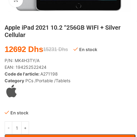
Agrandir
Apple iPad 2021 10.2 “256GB WIFI + Silver
Cellular
12692
Dhs
15231
Dhs
En stock
P/N:
MK4H3TY/A
EAN:
194252522424
Code de l'article:
A271198
Category
PCs /Portable /Tablets
En stock