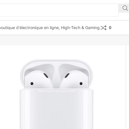
outique d'électronique en ligne, High-Tech & Gaming.
0
ds V2 headphones with load case