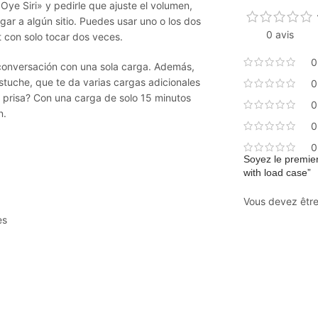
«Oye Siri» y pedirle que ajuste el volumen,
ar a algún sitio. Puedes usar uno o los dos
0 avis
 con solo tocar dos veces.
0
 conversación con una sola carga. Además,
estuche, que te da varias cargas adicionales
0
 prisa? Con una carga de solo 15 minutos
0
n.
0
0
Soyez le premier
with load case”
Vous devez êtr
es