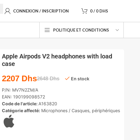
CONNEXION / INSCRIPTION
0
/
0
DHS
POLITIQUE ET CONDITIONS
Apple Airpods V2 headphones with load
case
2207
Dhs
2648
Dhs
En stock
P/N:
MV7N2ZM/A
EAN:
190199098572
Code de l'article:
A163820
Catégorie affecté:
Microphones / Casques
,
périphériques