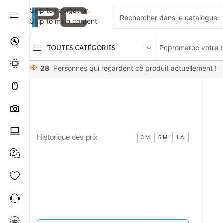
Skip to navigation
Skip to main content
Pcpromaroc votre b
TOUTES CATÉGORIES
Accueil
périphériques
Microphones / Casques
Apple Airpo
28
Personnes qui regardent ce produit actuellement !
Historique des prix
3 M.
6 M.
1 A.