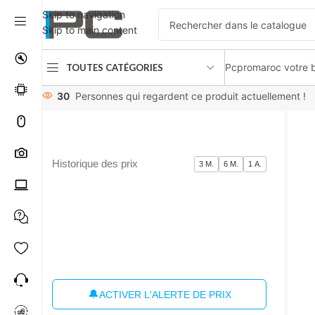
Skip to navigation
Skip to main content
Pcpromaroc votre b
TOUTES CATÉGORIES
Accueil
périphériques
Microphones / Casques
AOC GAMIN
30
Personnes qui regardent ce produit actuellement !
Historique des prix
3 M.
6 M.
1 A.
🔔
ACTIVER L'ALERTE DE PRIX