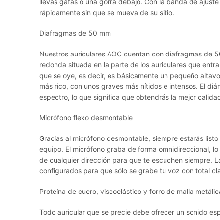
llevas gafas o una gorra debajo. Con la banda de ajuste 
rápidamente sin que se mueva de su sitio.
Diafragmas de 50 mm
Nuestros auriculares AOC cuentan con diafragmas de 50
redonda situada en la parte de los auriculares que entra
que se oye, es decir, es básicamente un pequeño altav
más rico, con unos graves más nítidos e intensos. El d
espectro, lo que significa que obtendrás la mejor calida
Micrófono flexo desmontable
Gracias al micrófono desmontable, siempre estarás lis
equipo. El micrófono graba de forma omnidireccional, lo
de cualquier dirección para que te escuchen siempre. La
configurados para que sólo se grabe tu voz con total cl
Proteína de cuero, viscoelástico y forro de malla metálic
Todo auricular que se precie debe ofrecer un sonido es