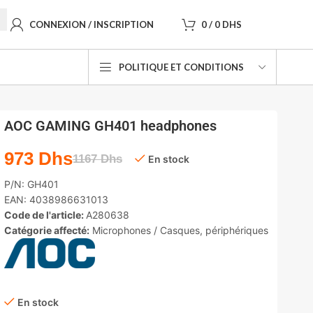
CONNEXION / INSCRIPTION
0
/
0
DHS
POLITIQUE ET CONDITIONS
AOC GAMING GH401 headphones
973
Dhs
1167
Dhs
En stock
P/N:
GH401
EAN:
4038986631013
Code de l'article:
A280638
Catégorie affecté:
Microphones / Casques
,
périphériques
En stock