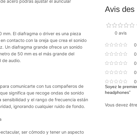
de acero podrás ajustar el auricular
Avis des 
0 avis
 mm. El diafragma o driver es una pieza
 en contacto con la oreja que crea el sonido
0
oz. Un diafragma grande ofrece un sonido
iámetro de 50 mm es el más grande del
0
d de audio.
0
0
0
to para comunicarte con tus compañeros de
Soyez le premie
headphones”
 que significa que recoge ondas de sonido
 sensibilidad y el rango de frecuencia están
Vous devez êtr
aridad, ignorando cualquier ruido de fondo.
a
pectacular, ser cómodo y tener un aspecto