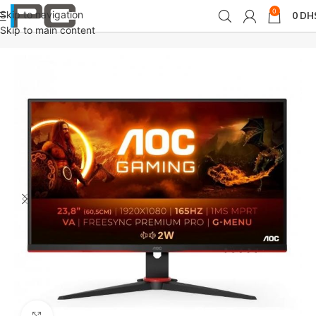
0
Skip to navigation
0
DH
Accueil
périphériques
Moniteurs
Skip to main content