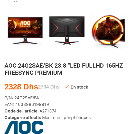
Agrandir
AOC 24G2SAE/BK 23.8 “LED FULLHD 165HZ
FREESYNC PREMIUM
2328
Dhs
2794
Dhs
En stock
P/N:
24G2SAE/BK
EAN:
4038986199919
Code de l'article:
A271374
Catégorie affecté:
Moniteurs
,
périphériques