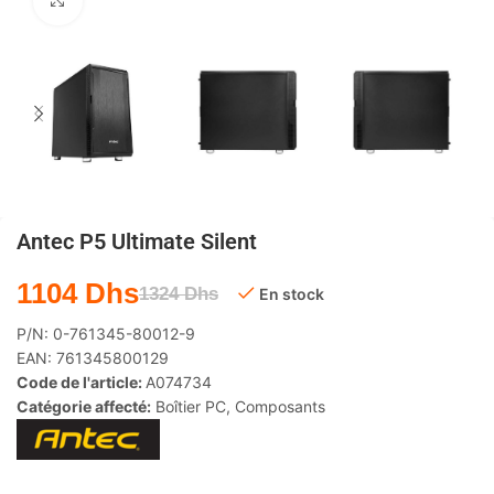
Agrandir
Antec P5 Ultimate Silent
1104
Dhs
1324
Dhs
En stock
P/N:
0-761345-80012-9
EAN:
761345800129
Code de l'article:
A074734
Catégorie affecté:
Boîtier PC
,
Composants