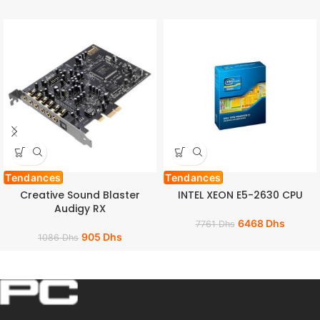
Tendances
Tendances
Creative Sound Blaster
INTEL XEON E5-2630 CPU
Audigy RX
6468
Dhs
7761
Dhs
905
Dhs
1086
Dhs