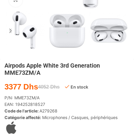
Agrandir
Airpods Apple White 3rd Generation
MME73ZM/A
3377
Dhs
4052
Dhs
En stock
P/N:
MME73ZM/A
EAN:
194252818527
Code de l'article:
A279268
Catégorie affecté:
Microphones / Casques
,
périphériques