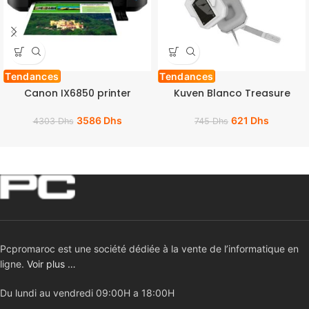
Tendances
Tendances
Canon IX6850 printer
Kuven Blanco Treasure
3586
Dhs
621
Dhs
4303
Dhs
745
Dhs
Pcpromaroc est une société dédiée à la vente de l’informatique en
ligne.
Voir plus …
Du lundi au vendredi 09:00H a 18:00H